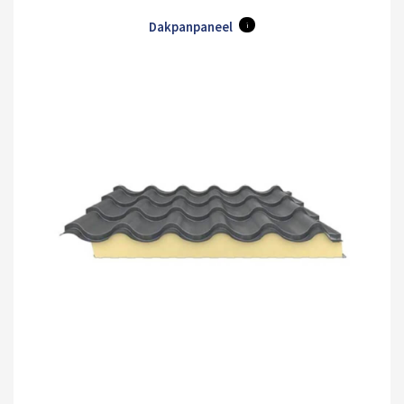
Dakpanpaneel
i
Merlin
Mole
Olive
Pure
Maristone
White
Grey
Brown
Green
Grey
Orion
Sirius