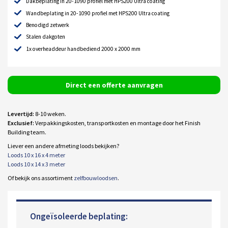
Dakbeplating in 20-1090 profiel met HPS200 Ultra coating
Wandbeplating in 20-1090 profiel met HPS200 Ultra coating
Benodigd zetwerk
Stalen dakgoten
1x overheaddeur handbediend 2000 x 2000 mm
Direct een offerte aanvragen
Levertijd:
8-10 weken.
Exclusief:
Verpakkingskosten, transportkosten en montage door het Finish
Building team.
Liever een andere afmeting loods bekijken?
Loods 10 x 16 x 4 meter
Loods 10 x 14 x 3 meter
Of bekijk ons assortiment
zelfbouwloodsen
.
Ongeïsoleerde beplating: