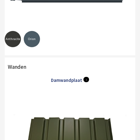
Anthracite
Orion
Wanden
Damwandplaat
i