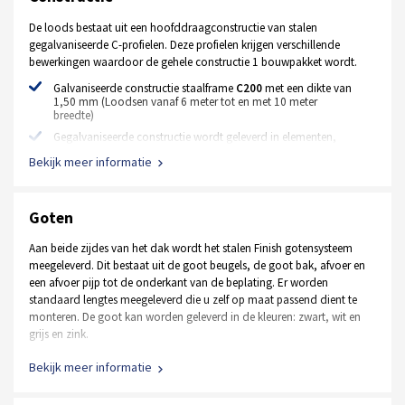
42 mm dik
De loods bestaat uit een hoofddraagconstructie van stalen
gegalvaniseerde C-profielen. Deze profielen krijgen verschillende
Geïsoleerde stalen MZ loopdeur
bewerkingen waardoor de gehele constructie 1 bouwpakket wordt.
Standaard kleur RAL 9002 wit, RAL 7016 antraciet
Galvaniseerde constructie staalframe
C200
met een dikte van
1,50 mm (Loodsen vanaf 6 meter tot en met 10 meter
Afmeting 1000 mm x 2125 mm
breedte)
Extra opties
Gegalvaniseerde constructie wordt geleverd in elementen,
waardoor montage zeer eenvoudig is
Bekijk meer informatie
Elektrische motor met bedieningspaneel en afstandsbediening
Constructie koppelplaten
Hörmann deur in andere afmetingen en RAL kleuren
Alle benodigde bevestigingsmiddelen (bouten, moeren,
Stalen loopdeur in andere afmetingen en RAL kleuren
ringen, schroeven, betonschroeven e.d.)
Goten
Aluminium loopdeur in plaats van een stalen loopdeur
Aan beide zijdes van het dak wordt het stalen Finish gotensysteem
Raamkozijnen, vastglas en draaikiep
meegeleverd. Dit bestaat uit de goot beugels, de goot bak, afvoer en
een afvoer pijp tot de onderkant van de beplating. Er worden
standaard lengtes meegeleverd die u zelf op maat passend dient te
Ontvang een op maat gemaakte offerte
monteren. De goot kan worden geleverd in de kleuren: zwart, wit en
grijs en zink.
Bekijk meer informatie