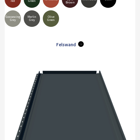
red
Green
Brown
Goosewing
Merlin
Olive
Grey
Grey
Green
Felswand
i