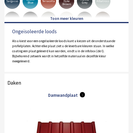
Sargasso
Terracotta
Dyke
Albatross
Blue
Grey
Brown
Goosewing
Merlin
Mole
Anthracite
Black
Hamiet
Grey
Grey
Brown
Ongeïsoleerde loods
Pure
Olive
White
Orion
Sirius
Grey
Green
Als u kiest voor een ongeïsoleerde loods kunt u kiezen uit de onderstaande
profielplaten. Achter elke plaat ziet u de leverbare kleuren staan. In welke
coating een plaat geleverd kan worden, vindt u in de infobox (de I).
Bijbehorend zetwerk wordt in hetzelfde materiaal en dezelfde kleur
meegeleverd.
Daken
Damwandplaat
i