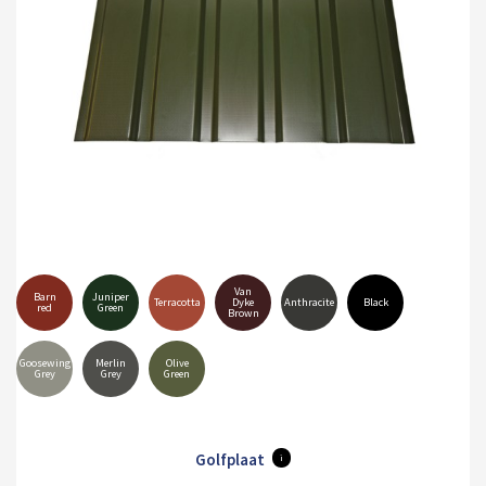
Van
Barn
Juniper
Terracotta
Dyke
Anthracite
Black
red
Green
Brown
Goosewing
Merlin
Olive
Grey
Grey
Green
Golfplaat
i