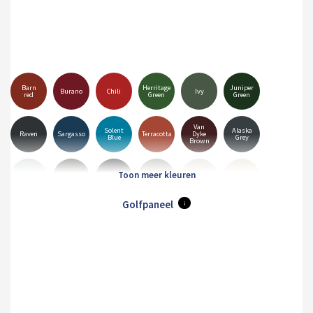
Barn
Herritage
Juniper
Burano
Chili
Ivy
red
Green
Green
Van
Solent
Alaska
Raven
Sargasso
Terracotta
Dyke
Blue
Grey
Brown
Goosewing
Albatross
Anthracite
Black
Hamiet
Maristone
Grey
Golfpaneel
i
Merlin
Mole
Olive
Pure
White
Orion
Grey
Brown
Green
Grey
Sirius