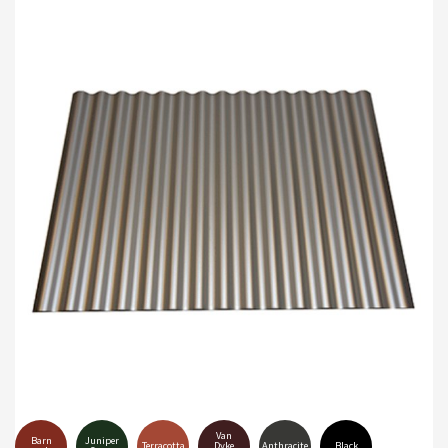
Van
Barn
Juniper
Terracotta
Dyke
Anthracite
Black