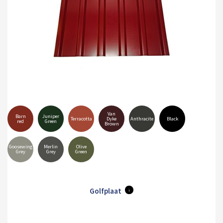
Van
Barn
Juniper
Terracotta
Dyke
Anthracite
Black
red
Green
Brown
Goosewing
Merlin
Olive
Grey
Grey
Green
Golfplaat
i