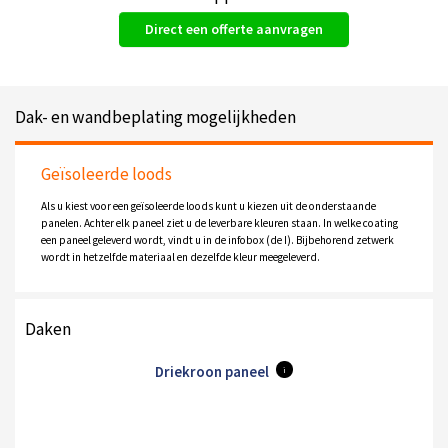
Direct een offerte aanvragen
Dak- en wandbeplating mogelijkheden
Geïsoleerde loods
Als u kiest voor een geïsoleerde loods kunt u kiezen uit de onderstaande
panelen. Achter elk paneel ziet u de leverbare kleuren staan. In welke coating
een paneel geleverd wordt, vindt u in de infobox (de I). Bijbehorend zetwerk
wordt in hetzelfde materiaal en dezelfde kleur meegeleverd.
Daken
Driekroon paneel
i