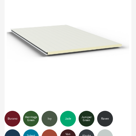
Herritage
Juniper
Burano
Ivy
Jade
Raven
Green
Green
Van
Solent
Alaska