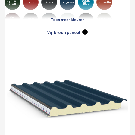
Juniper
Solent
Petra
Raven
Sargasso
Terracotta
Green
Blue
Van
Matt
Alaska
Goosewing
Dyke
Albatross
Black
Anthracite
Grey
Grey
Brown
Vijfkroon paneel
i
Merlin
Mole
Olive
Pure
Hamiet
Maristone
Grey
Brown
Green
Grey
White
Orion
Sirius