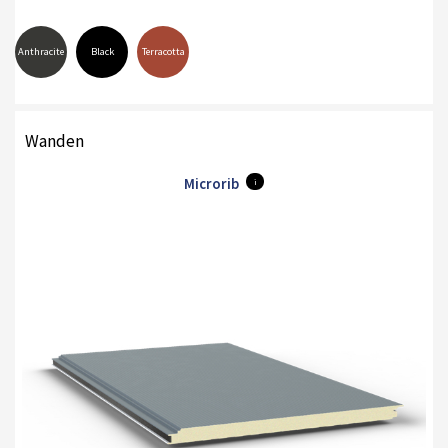
Anthracite
Black
Terracotta
Wanden
Microrib
i