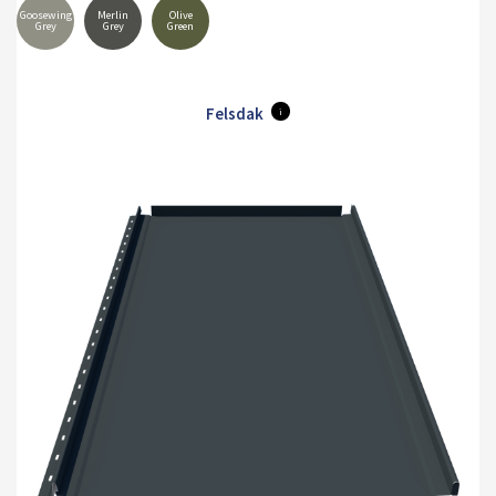
Goosewing
Merlin
Olive
Grey
Grey
Green
Felsdak
i