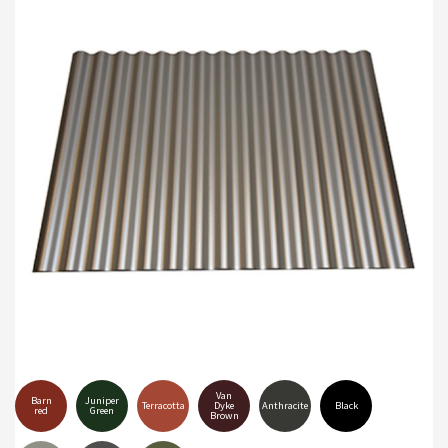
Van
Barn
Juniper
Terracotta
Dyke
Anthracite
Black
red
Green
Brown