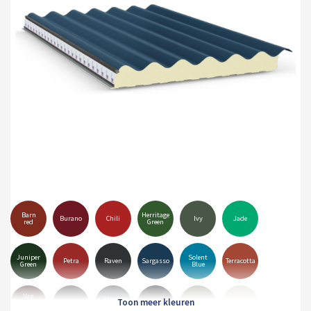
Barn
Herritage
Burano
Chili
Ivy
Jade
red
Green
Juniper
Solent
Petra
Raven
Sargasso
Terracotta
Green
Blue
Van
Alaska
Goosewing
Dyke
Anthracite
Black
Hamiet
Grey
Grey
Brown