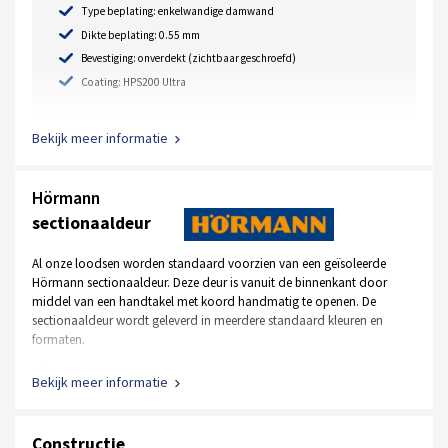
Type beplating: enkelwandige damwand
Dikte beplating: 0.55 mm
Bevestiging: onverdekt (zichtbaar geschroefd)
Coating: HPS200 Ultra
Bekijk meer informatie
Hörmann
sectionaaldeur
Al onze loodsen worden standaard voorzien van een geïsoleerde
Hörmann sectionaaldeur. Deze deur is vanuit de binnenkant door
middel van een handtakel met koord handmatig te openen. De
sectionaaldeur wordt geleverd in meerdere standaard kleuren en
formaten.
Standaard kleur RAL 9002 wit, RAL 7016 antraciet
Bekijk meer informatie
Afmeting is 2500 mm x 2500 mm
Handbediend, uitgevoerd met een handtakel en koord
Constructie
Uitgevoerd met normaal beslag, inbouwhoogte +- 400 mm