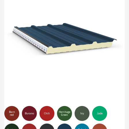
Barn
Herritage
Burano
Chili
Ivy
Jade
red
Green