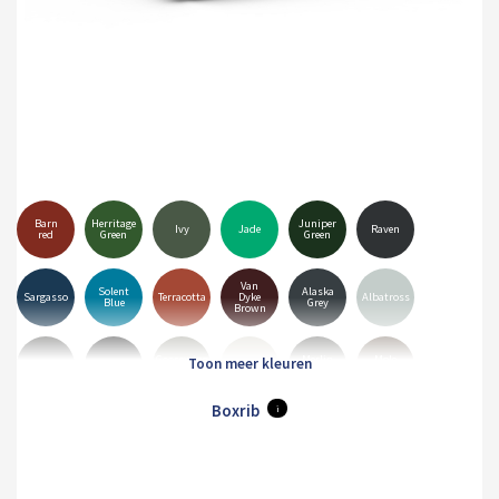
Barn
Herritage
Juniper
Ivy
Jade
Raven
red
Green
Green
Van
Solent
Alaska
Sargasso
Terracotta
Dyke
Albatross
Blue
Grey
Brown
Goosewing
Merlin
Mole
Anthracite
Black
Hamiet
Grey
Grey
Brown
Boxrib
i
Pure
Olive
White
Orion
Sirius
Grey
Green