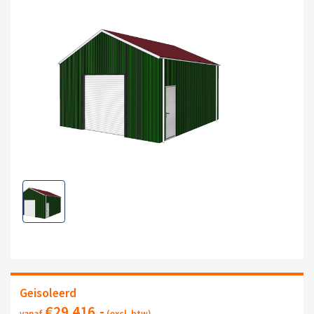
Geisoleerd
€
29.416
,-
vanaf
(excl. btw)