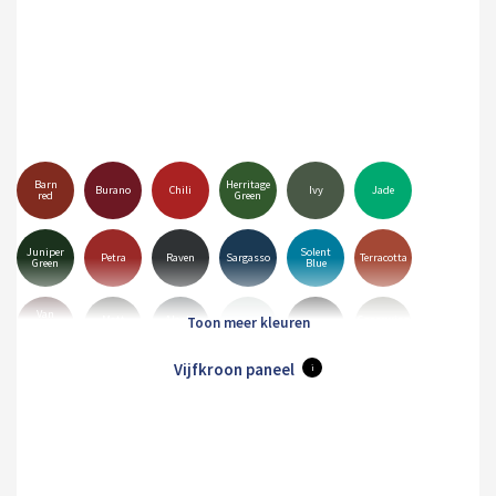
Barn
Herritage
Burano
Chili
Ivy
Jade
red
Green
Juniper
Solent
Petra
Raven
Sargasso
Terracotta
Green
Blue
Van
Matt
Alaska
Goosewing
Dyke
Albatross
Black
Anthracite
Grey
Grey
Brown
Vijfkroon paneel
i
Merlin
Mole
Olive
Pure
Hamiet
Maristone
Grey
Brown
Green
Grey
White
Orion
Sirius