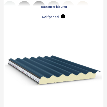
Goosewing
Albatross
Anthracite
Black
Hamiet
Maristone
Grey
Golfpaneel
i
Merlin
Mole
Olive
Pure
White
Orion
Grey
Brown
Green
Grey
Sirius