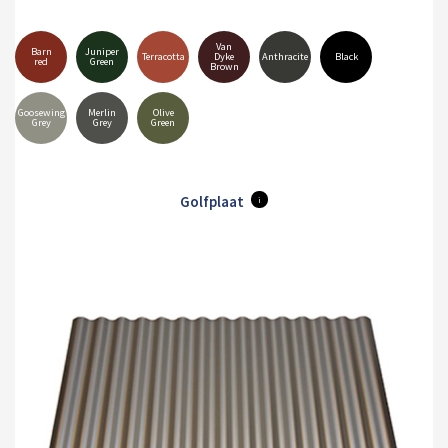
Van
Barn
Juniper
Terracotta
Dyke
Anthracite
Black
red
Green
Brown
Goosewing
Merlin
Olive
Grey
Grey
Green
Golfplaat
i