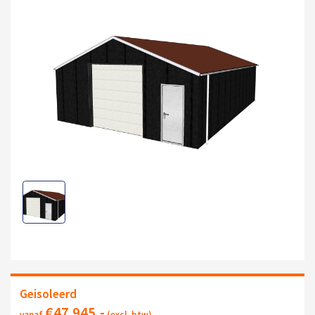
Geisoleerd
€
47.945
,-
vanaf
(excl. btw)