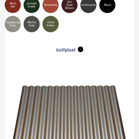
Van
Barn
Juniper
Terracotta
Dyke
Anthracite
Black
red
Green
Brown
Goosewing
Merlin
Olive
Grey
Grey
Green
Golfplaat
i