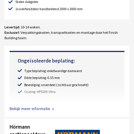
Stalen dakgoten
1x overheaddeur handbediend 2000 x 2000 mm
Levertijd:
10-14 weken.
Exclusief:
Verpakkingskosten, transportkosten en montage door het Finish
Building team.
Ongeïsoleerde beplating:
Type beplating: enkelwandige damwand
Dikte beplating: 0.55 mm
Bevestiging: onverdekt (zichtbaar geschroefd)
Coating: HPS200 Ultra
Bekijk meer informatie
Hörmann