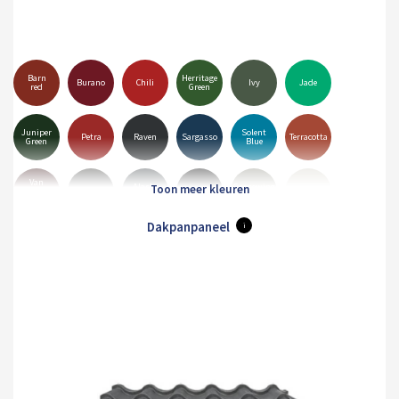
Barn
Herritage
Burano
Chili
Ivy
Jade
red
Green
Juniper
Solent
Petra
Raven
Sargasso
Terracotta
Green
Blue
Van
Alaska
Goosewing
Dyke
Anthracite
Black
Hamiet
Grey
Grey
Brown
Dakpanpaneel
i
Merlin
Mole
Olive
Pure
Maristone
White
Grey
Brown
Green
Grey
Orion
Sirius