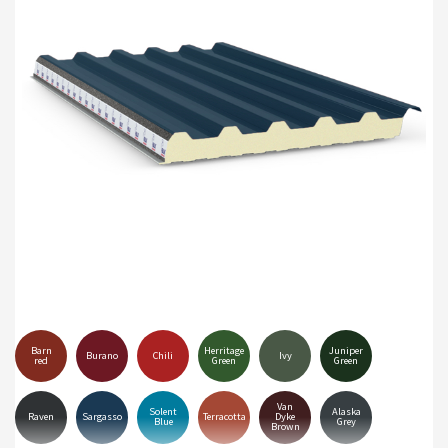
Barn
Herritage
Juniper
Burano
Chili
Ivy
red
Green
Green
Van
Solent
Alaska
Raven
Sargasso
Terracotta
Dyke
Blue
Grey
Brown