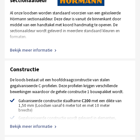
sectionaaldeur
Al onze loodsen worden standaard voorzien van een geïsoleerde
Hörmann sectionaaldeur. Deze deur is vanuit de binnenkant door
middel van een handtakel met koord handmatig te openen. De
sectionaaldeur wordt geleverd in meerdere standaard kleuren en
formaten.
Standaard kleur RAL 9002 wit, RAL 7016 antraciet
Bekijk meer informatie
Afmeting is 2500 mm x 2500 mm
Handbediend, uitgevoerd met een handtakel en koord
Constructie
Uitgevoerd met normaal beslag, inbouwhoogte +- 400 mm
42 mm dik
De loods bestaat uit een hoofddraagconstructie van stalen
gegalvaniseerde C-profielen. Deze profielen krijgen verschillende
Geïsoleerde stalen MZ loopdeur
bewerkingen waardoor de gehele constructie 1 bouwpakket wordt.
Standaard kleur RAL 9002 wit, RAL 7016 antraciet
Galvaniseerde constructie staalframe
C200
met een dikte van
1,50 mm (Loodsen vanaf 6 meter tot en met 10 meter
Afmeting 1000 mm x 2125 mm
breedte)
Extra opties
Gegalvaniseerde constructie wordt geleverd in elementen,
waardoor montage zeer eenvoudig is
Bekijk meer informatie
Elektrische motor met bedieningspaneel en afstandsbediening
Constructie koppelplaten
Hörmann deur in andere afmetingen en RAL kleuren
Alle benodigde bevestigingsmiddelen (bouten, moeren,