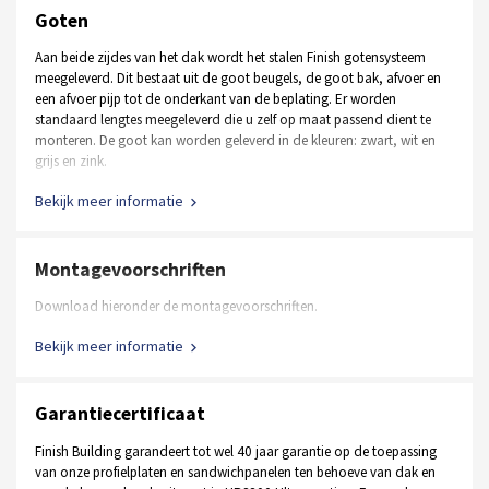
Stalen loopdeur in andere afmetingen en RAL kleuren
ringen, schroeven, betonschroeven e.d.)
Goten
Aluminium loopdeur in plaats van een stalen loopdeur
Aan beide zijdes van het dak wordt het stalen Finish gotensysteem
Raamkozijnen, vastglas en draaikiep
meegeleverd. Dit bestaat uit de goot beugels, de goot bak, afvoer en
een afvoer pijp tot de onderkant van de beplating. Er worden
standaard lengtes meegeleverd die u zelf op maat passend dient te
Ontvang een op maat gemaakte offerte
monteren. De goot kan worden geleverd in de kleuren: zwart, wit en
grijs en zink.
Bekijk meer informatie
Montagevoorschriften
Download hieronder de montagevoorschriften.
Bekijk meer informatie
Garantiecertificaat
Finish Building garandeert tot wel 40 jaar garantie op de toepassing
van onze profielplaten en sandwichpanelen ten behoeve van dak en