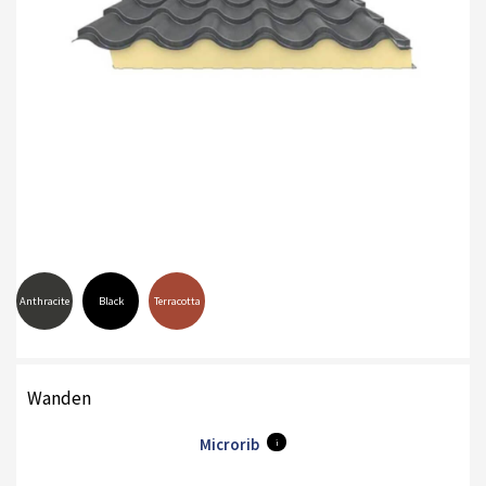
Anthracite
Black
Terracotta
Wanden
Microrib
i