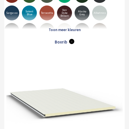
Van
Solent
Alaska
Sargasso
Terracotta
Dyke
Albatross
Blue
Grey
Brown
Goosewing
Merlin
Mole
Anthracite
Black
Hamiet
Grey
Grey
Brown
Boxrib
i
Pure
Olive
White
Orion
Sirius
Grey
Green