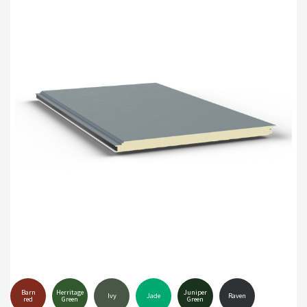
Barn
Herritage
Juniper
Ivy
Jade
Raven
red
Green
Green