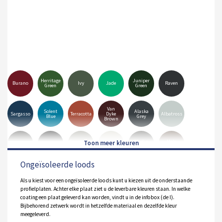
Herritage
Juniper
Burano
Ivy
Jade
Raven
Green
Green
Van
Solent
Alaska
Sargasso
Terracotta
Dyke
Albatross
Blue
Grey
Brown
Goosewing
Merlin
Mole
Anthracite
Black
Hamiet
Grey
Grey
Brown
Ongeïsoleerde loods
Pure
Olive
White
Orion
Sirius
Grey
Green
Als u kiest voor een ongeïsoleerde loods kunt u kiezen uit de onderstaande
profielplaten. Achter elke plaat ziet u de leverbare kleuren staan. In welke
coating een plaat geleverd kan worden, vindt u in de infobox (de I).
Bijbehorend zetwerk wordt in hetzelfde materiaal en dezelfde kleur
meegeleverd.