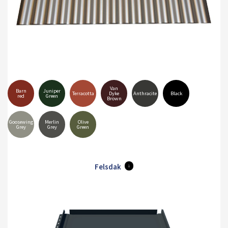
Van
Barn
Juniper
Terracotta
Dyke
Anthracite
Black
red
Green
Brown
Goosewing
Merlin
Olive
Grey
Grey
Green
Felsdak
i