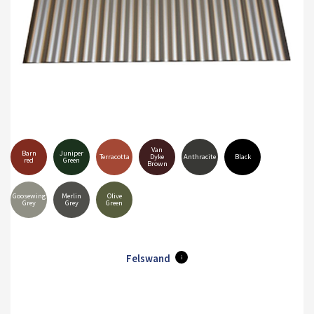
Van
Barn
Juniper
Terracotta
Dyke
Anthracite
Black
red
Green
Brown
Goosewing
Merlin
Olive
Grey
Grey
Green
Felswand
i