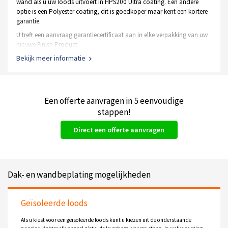
wand als u uw loods uitvoert in HPS200 Ultra coating. Een andere
optie is een Polyester coating, dit is goedkoper maar kent een kortere
garantie.
U treft een aanvraag garantiecertificaat aan in elke verpakking van uw
nieuwe Finish Product.
Bekijk meer informatie
De staal frame constructie heeft een garantie van 10 jaar op
het materiaal en de verzinking
Een Polyester coating heeft een Tata garantie van 10 jaar
Een HPS200 Ultra coating kent garanties tot wel 40 jaar
Een offerte aanvragen in 5 eenvoudige
Alle soorten deuren hebben een gebruiksgarantie van 1 jaar
stappen!
Direct een offerte aanvragen
Dak- en wandbeplating mogelijkheden
Geïsoleerde loods
Als u kiest voor een geïsoleerde loods kunt u kiezen uit de onderstaande