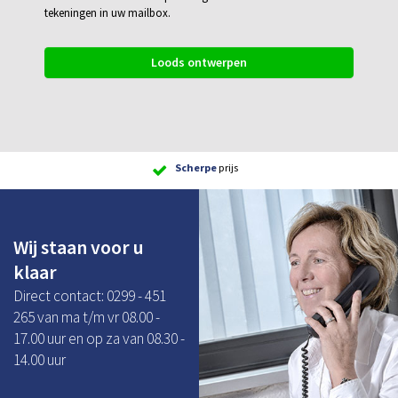
tekeningen in uw mailbox.
Loods ontwerpen
Scherpe
prijs
Wij staan voor u
klaar
Direct contact: 0299 - 451
265 van ma t/m vr 08.00 -
17.00 uur en op za van 08.30 -
14.00 uur