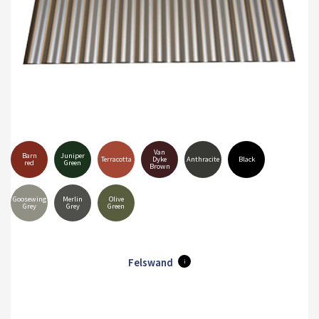
Van
Barn
Juniper
Terracotta
Dyke
Anthracite
Black
red
Green
Brown
Goosewing
Merlin
Olive
Grey
Grey
Green
Felswand
i