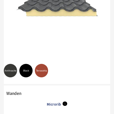
Anthracite
Black
Terracotta
Wanden
Microrib
i