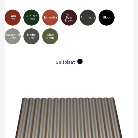
Van
Barn
Juniper
Terracotta
Dyke
Anthracite
Black
red
Green
Brown
Goosewing
Merlin
Olive
Grey
Grey
Green
Golfplaat
i