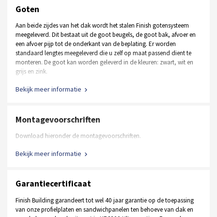
Stalen loopdeur in andere afmetingen en RAL kleuren
ringen, schroeven, betonschroeven e.d.)
Goten
Aluminium loopdeur in plaats van een stalen loopdeur
Aan beide zijdes van het dak wordt het stalen Finish gotensysteem
Raamkozijnen, vastglas en draaikiep
meegeleverd. Dit bestaat uit de goot beugels, de goot bak, afvoer en
een afvoer pijp tot de onderkant van de beplating. Er worden
standaard lengtes meegeleverd die u zelf op maat passend dient te
Ontvang een op maat gemaakte offerte
monteren. De goot kan worden geleverd in de kleuren: zwart, wit en
grijs en zink.
Bekijk meer informatie
Montagevoorschriften
Download hieronder de montagevoorschriften.
Bekijk meer informatie
Garantiecertificaat
Finish Building garandeert tot wel 40 jaar garantie op de toepassing
van onze profielplaten en sandwichpanelen ten behoeve van dak en