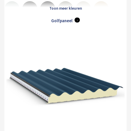
Goosewing
Albatross
Anthracite
Black
Hamiet
Maristone
Grey
Golfpaneel
i
Merlin
Mole
Olive
Pure
White
Orion
Grey
Brown
Green
Grey
Sirius