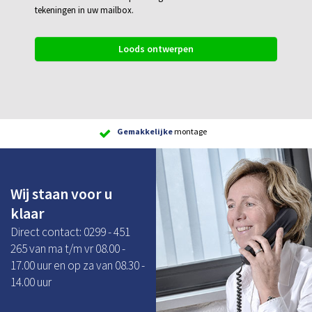
tekeningen in uw mailbox.
Loods ontwerpen
Gemakkelijke
montage
Wij staan voor u
klaar
Direct contact: 0299 - 451
265 van ma t/m vr 08.00 -
17.00 uur en op za van 08.30 -
14.00 uur