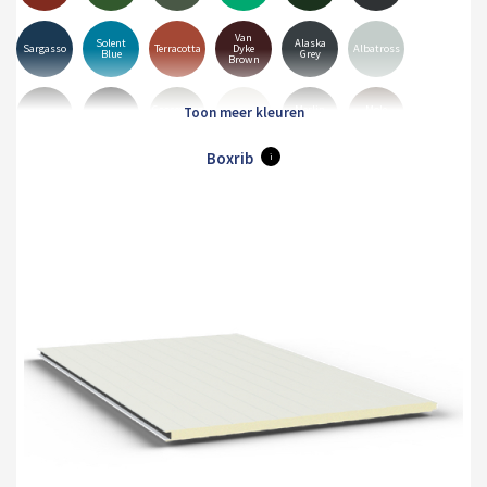
Van
Solent
Alaska
Sargasso
Terracotta
Dyke
Albatross
Blue
Grey
Brown
Goosewing
Merlin
Mole
Anthracite
Black
Hamiet
Grey
Grey
Brown
Boxrib
i
Pure
Olive
White
Orion
Sirius
Grey
Green