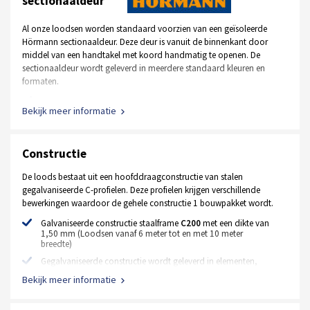
sectionaaldeur
Al onze loodsen worden standaard voorzien van een geïsoleerde
Hörmann sectionaaldeur. Deze deur is vanuit de binnenkant door
middel van een handtakel met koord handmatig te openen. De
sectionaaldeur wordt geleverd in meerdere standaard kleuren en
formaten.
Standaard kleur RAL 9002 wit, RAL 7016 antraciet
Bekijk meer informatie
Afmeting is 2500 mm x 2500 mm
Handbediend, uitgevoerd met een handtakel en koord
Constructie
Uitgevoerd met normaal beslag, inbouwhoogte +- 400 mm
42 mm dik
De loods bestaat uit een hoofddraagconstructie van stalen
gegalvaniseerde C-profielen. Deze profielen krijgen verschillende
Geïsoleerde stalen MZ loopdeur
bewerkingen waardoor de gehele constructie 1 bouwpakket wordt.
Standaard kleur RAL 9002 wit, RAL 7016 antraciet
Galvaniseerde constructie staalframe
C200
met een dikte van
1,50 mm (Loodsen vanaf 6 meter tot en met 10 meter
Afmeting 1000 mm x 2125 mm
breedte)
Extra opties
Gegalvaniseerde constructie wordt geleverd in elementen,
waardoor montage zeer eenvoudig is
Bekijk meer informatie
Elektrische motor met bedieningspaneel en afstandsbediening
Constructie koppelplaten
Hörmann deur in andere afmetingen en RAL kleuren
Alle benodigde bevestigingsmiddelen (bouten, moeren,