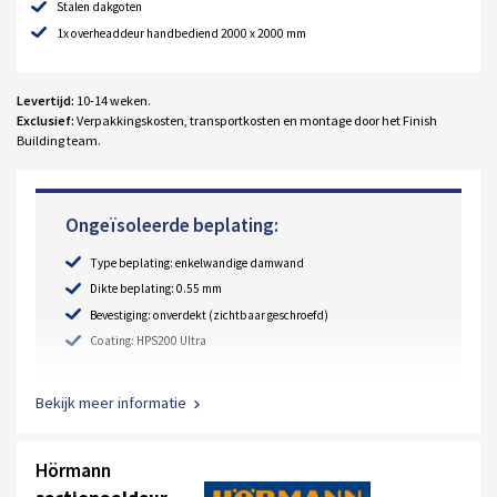
Stalen dakgoten
1x overheaddeur handbediend 2000 x 2000 mm
Levertijd:
10-14 weken.
Exclusief:
Verpakkingskosten, transportkosten en montage door het Finish
Building team.
Ongeïsoleerde beplating:
Type beplating: enkelwandige damwand
Dikte beplating: 0.55 mm
Bevestiging: onverdekt (zichtbaar geschroefd)
Coating: HPS200 Ultra
Bekijk meer informatie
Hörmann