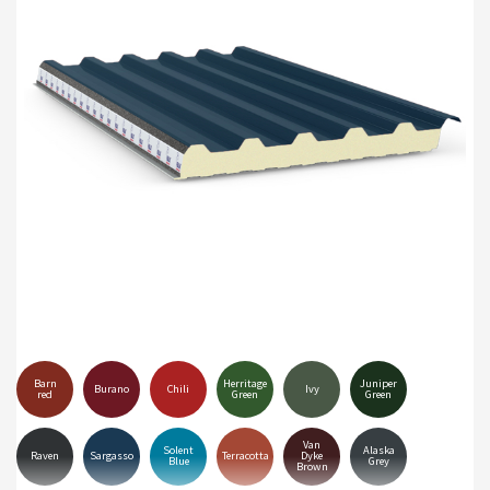
Barn
Herritage
Juniper
Burano
Chili
Ivy
red
Green
Green
Van
Solent
Alaska
Raven
Sargasso
Terracotta
Dyke
Blue
Grey
Brown