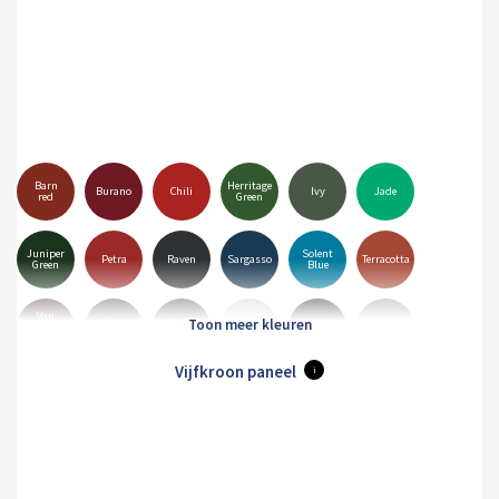
Barn
Herritage
Burano
Chili
Ivy
Jade
red
Green
Juniper
Solent
Petra
Raven
Sargasso
Terracotta
Green
Blue
Van
Matt
Alaska
Goosewing
Dyke
Albatross
Black
Anthracite
Grey
Grey
Brown
Vijfkroon paneel
i
Merlin
Mole
Olive
Pure
Hamiet
Maristone
Grey
Brown
Green
Grey
White
Orion
Sirius