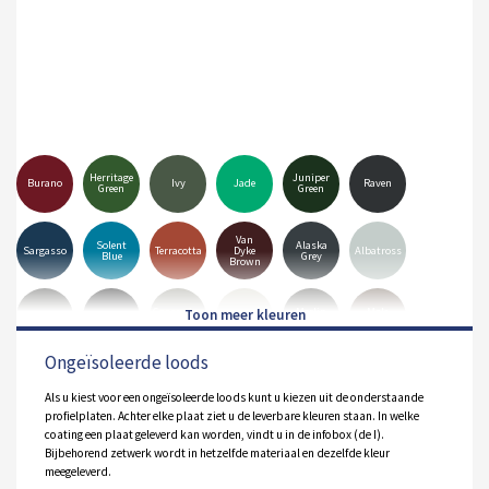
Herritage
Juniper
Burano
Ivy
Jade
Raven
Green
Green
Van
Solent
Alaska
Sargasso
Terracotta
Dyke
Albatross
Blue
Grey
Brown
Goosewing
Merlin
Mole
Anthracite
Black
Hamiet
Grey
Grey
Brown
Ongeïsoleerde loods
Pure
Olive
White
Orion
Sirius
Grey
Green
Als u kiest voor een ongeïsoleerde loods kunt u kiezen uit de onderstaande
profielplaten. Achter elke plaat ziet u de leverbare kleuren staan. In welke
coating een plaat geleverd kan worden, vindt u in de infobox (de I).
Bijbehorend zetwerk wordt in hetzelfde materiaal en dezelfde kleur
meegeleverd.