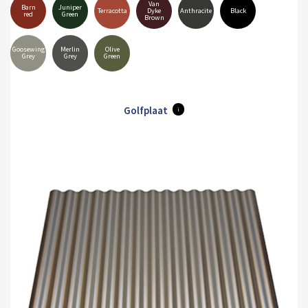
Van
Barn
Juniper
Terracotta
Dyke
Anthracite
Black
red
Green
Brown
Goosewing
Merlin
Olive
Grey
Grey
Green
Golfplaat
i