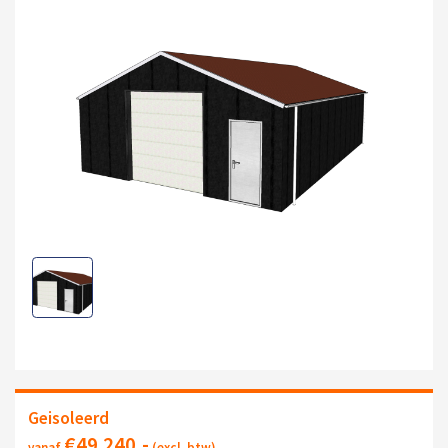
Geisoleerd
€
49.240
,-
vanaf
(excl. btw)