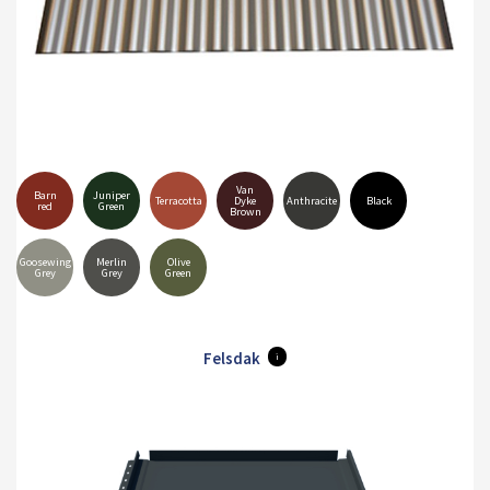
Van
Barn
Juniper
Terracotta
Dyke
Anthracite
Black
red
Green
Brown
Goosewing
Merlin
Olive
Grey
Grey
Green
Felsdak
i