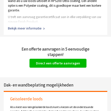
wand als u uw loods uitvoert in HPS200 Ultra coating. Een andere
optie is een Polyester coating, dit is goedkoper maar kent een kortere
garantie.
U treft een aanvraag garantiecertificaat aan in elke verpakking van uw
nieuwe Finish Product.
Bekijk meer informatie
De staal frame constructie heeft een garantie van 10 jaar op
het materiaal en de verzinking
Een Polyester coating heeft een Tata garantie van 10 jaar
Een HPS200 Ultra coating kent garanties tot wel 40 jaar
Een offerte aanvragen in 5 eenvoudige
Alle soorten deuren hebben een gebruiksgarantie van 1 jaar
stappen!
Direct een offerte aanvragen
Dak- en wandbeplating mogelijkheden
Geïsoleerde loods
Als u kiest voor een geïsoleerde loods kunt u kiezen uit de onderstaande