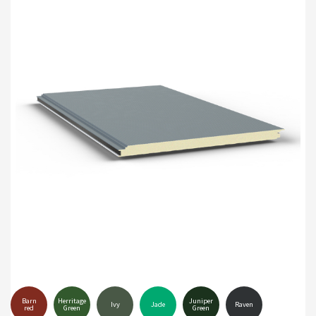
Barn
Herritage
Juniper
Ivy
Jade
Raven
red
Green
Green