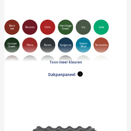
Barn
Herritage
Burano
Chili
Ivy
Jade
red
Green
Juniper
Solent
Petra
Raven
Sargasso
Terracotta
Green
Blue
Van
Alaska
Goosewing
Dyke
Anthracite
Black
Hamiet
Grey
Grey
Brown
Dakpanpaneel
i
Merlin
Mole
Olive
Pure
Maristone
White
Grey
Brown
Green
Grey
Orion
Sirius