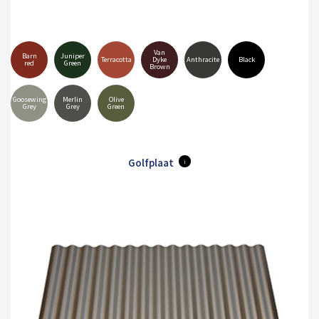
Van
Barn
Juniper
Terracotta
Dyke
Anthracite
Black
red
Green
Brown
Goosewing
Merlin
Olive
Grey
Grey
Green
Golfplaat
i