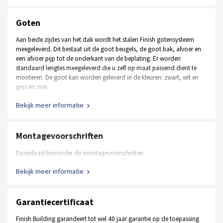
Hörmann deur in andere afmetingen en RAL kleuren
Alle benodigde bevestigingsmiddelen (bouten, moeren,
Stalen loopdeur in andere afmetingen en RAL kleuren
ringen, schroeven, betonschroeven e.d.)
Goten
Aluminium loopdeur in plaats van een stalen loopdeur
Aan beide zijdes van het dak wordt het stalen Finish gotensysteem
Raamkozijnen, vastglas en draaikiep
meegeleverd. Dit bestaat uit de goot beugels, de goot bak, afvoer en
een afvoer pijp tot de onderkant van de beplating. Er worden
standaard lengtes meegeleverd die u zelf op maat passend dient te
Ontvang een op maat gemaakte offerte
monteren. De goot kan worden geleverd in de kleuren: zwart, wit en
grijs en zink.
Bekijk meer informatie
Montagevoorschriften
Download hieronder de montagevoorschriften.
Bekijk meer informatie
Garantiecertificaat
Finish Building garandeert tot wel 40 jaar garantie op de toepassing