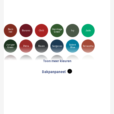
Barn
Herritage
Burano
Chili
Ivy
Jade
red
Green
Juniper
Solent
Petra
Raven
Sargasso
Terracotta
Green
Blue
Van
Alaska
Goosewing
Dyke
Anthracite
Black
Hamiet
Grey
Grey
Brown
Dakpanpaneel
i
Merlin
Mole
Olive
Pure
Maristone
White
Grey
Brown
Green
Grey
Orion
Sirius