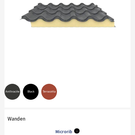
Anthracite
Black
Terracotta
Wanden
Microrib
i