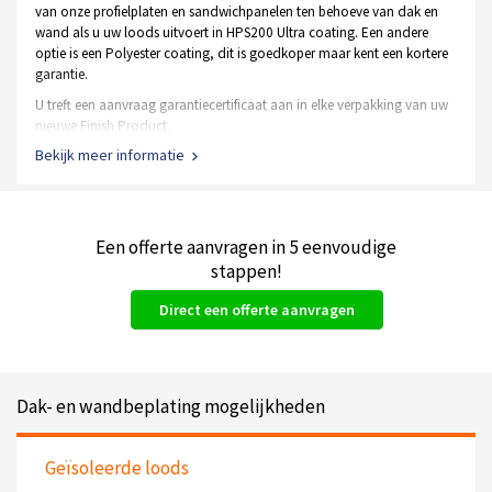
van onze profielplaten en sandwichpanelen ten behoeve van dak en
wand als u uw loods uitvoert in HPS200 Ultra coating. Een andere
optie is een Polyester coating, dit is goedkoper maar kent een kortere
garantie.
U treft een aanvraag garantiecertificaat aan in elke verpakking van uw
nieuwe Finish Product.
Bekijk meer informatie
De staal frame constructie heeft een garantie van 10 jaar op
het materiaal en de verzinking
Een Polyester coating heeft een Tata garantie van 10 jaar
Een HPS200 Ultra coating kent garanties tot wel 40 jaar
Een offerte aanvragen in 5 eenvoudige
Alle soorten deuren hebben een gebruiksgarantie van 1 jaar
stappen!
Direct een offerte aanvragen
Dak- en wandbeplating mogelijkheden
Geïsoleerde loods