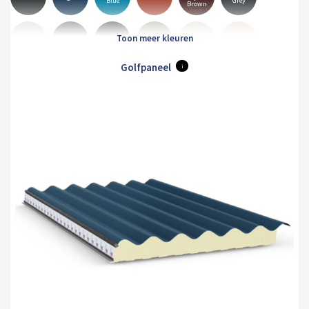
Blue
Grey
Brown
Goosewing
Albatross
Anthracite
Black
Hamiet
Maristone
Grey
Golfpaneel
i
Merlin
Mole
Olive
Pure
White
Orion
Grey
Brown
Green
Grey
Sirius