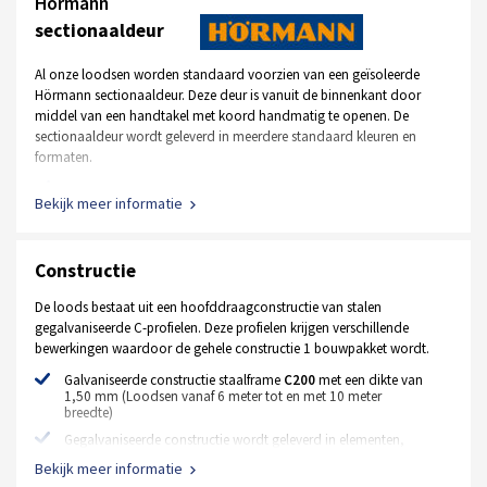
Hörmann
sectionaaldeur
Al onze loodsen worden standaard voorzien van een geïsoleerde
Hörmann sectionaaldeur. Deze deur is vanuit de binnenkant door
middel van een handtakel met koord handmatig te openen. De
sectionaaldeur wordt geleverd in meerdere standaard kleuren en
formaten.
Standaard kleur RAL 9002 wit, RAL 7016 antraciet
Bekijk meer informatie
Afmeting is 2500 mm x 2500 mm
Handbediend, uitgevoerd met een handtakel en koord
Constructie
Uitgevoerd met normaal beslag, inbouwhoogte +- 400 mm
42 mm dik
De loods bestaat uit een hoofddraagconstructie van stalen
gegalvaniseerde C-profielen. Deze profielen krijgen verschillende
Geïsoleerde stalen MZ loopdeur
bewerkingen waardoor de gehele constructie 1 bouwpakket wordt.
Standaard kleur RAL 9002 wit, RAL 7016 antraciet
Galvaniseerde constructie staalframe
C200
met een dikte van
1,50 mm (Loodsen vanaf 6 meter tot en met 10 meter
Afmeting 1000 mm x 2125 mm
breedte)
Extra opties
Gegalvaniseerde constructie wordt geleverd in elementen,
waardoor montage zeer eenvoudig is
Bekijk meer informatie
Elektrische motor met bedieningspaneel en afstandsbediening
Constructie koppelplaten