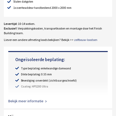
Stalen dakgoten
1x overheaddeur handbediend 2000 x 2000 mm
Levertijd:
10-14 weken.
Exclusief:
Verpakkingskosten, transportkosten en montage door het Finish
Building team.
Liever een andere afmeting loods bekijken? Bekijk >>
zelfbouw-loodsen
Ongeïsoleerde beplating:
Type beplating: enkelwandige damwand
Dikte beplating: 0.55 mm
Bevestiging: onverdekt (zichtbaar geschroefd)
Coating: HPS200 Ultra
Bekijk meer informatie