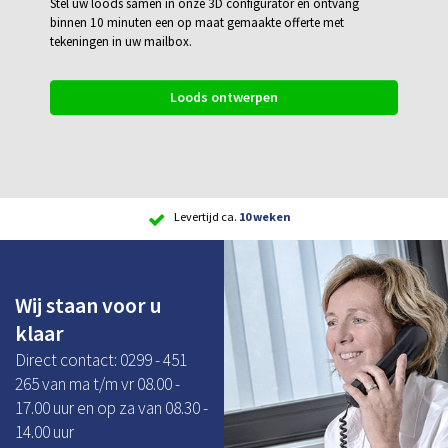
Stel uw loods samen in onze 3D configurator en ontvang
binnen 10 minuten een op maat gemaakte offerte met
tekeningen in uw mailbox.
Loods ontwerpen
Scherpe
prijs
Wij staan voor u
klaar
Direct contact: 0299 - 451
265 van ma t/m vr 08.00 -
17.00 uur en op za van 08.30 -
14.00 uur