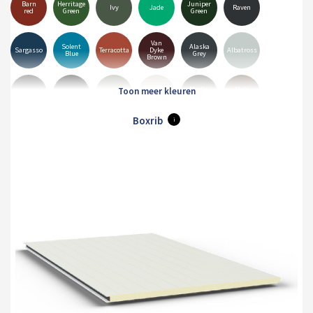
Barn
Herritage
Juniper
Ivy
Jade
Raven
red
Green
Green
Van
Solent
Alaska
Sargasso
Terracotta
Dyke
Albatross
Blue
Grey
Brown
Goosewing
Merlin
Mole
Anthracite
Black
Hamiet
Grey
Grey
Brown
Boxrib
i
Pure
Olive
White
Orion
Sirius
Grey
Green