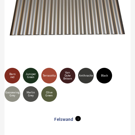
Van
Barn
Juniper
Terracotta
Dyke
Anthracite
Black
red
Green
Brown
Goosewing
Merlin
Olive
Grey
Grey
Green
Felswand
i