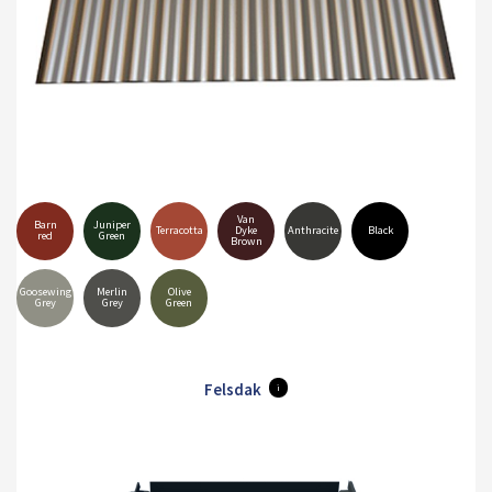
Van
Barn
Juniper
Terracotta
Dyke
Anthracite
Black
red
Green
Brown
Goosewing
Merlin
Olive
Grey
Grey
Green
Felsdak
i