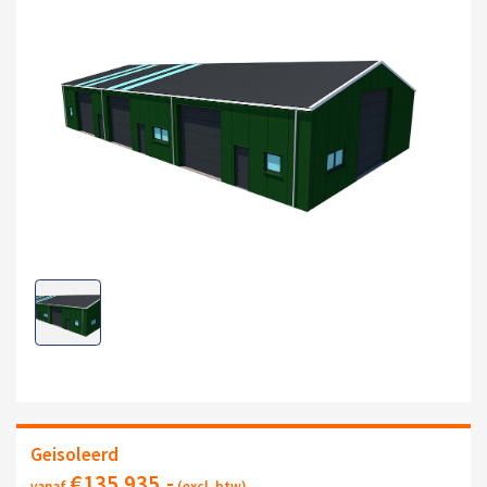
Geisoleerd
€
135.935
,-
vanaf
(excl. btw)