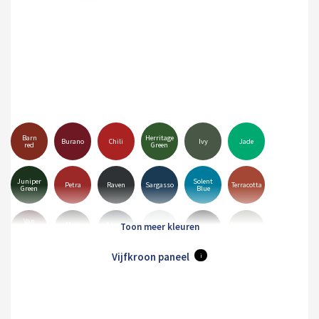
Barn
Herritage
Burano
Chili
Ivy
Jade
red
Green
Juniper
Solent
Petra
Raven
Sargasso
Terracotta
Green
Blue
Van
Matt
Alaska
Goosewing
Dyke
Albatross
Black
Anthracite
Grey
Grey
Brown
Vijfkroon paneel
i
Merlin
Mole
Olive
Pure
Hamiet
Maristone
Grey
Brown
Green
Grey
White
Orion
Sirius