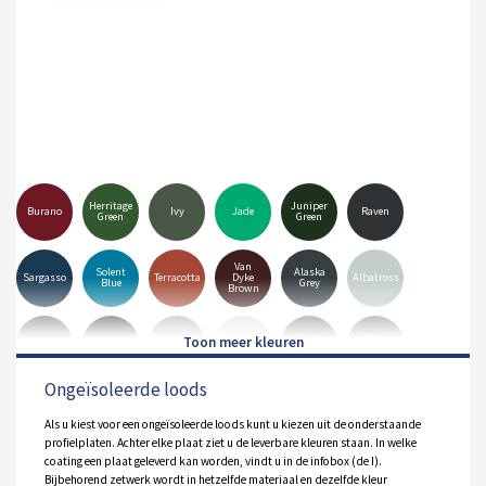
Herritage
Juniper
Burano
Ivy
Jade
Raven
Green
Green
Van
Solent
Alaska
Sargasso
Terracotta
Dyke
Albatross
Blue
Grey
Brown
Goosewing
Merlin
Mole
Anthracite
Black
Hamiet
Grey
Grey
Brown
Ongeïsoleerde loods
Pure
Olive
White
Orion
Sirius
Grey
Green
Als u kiest voor een ongeïsoleerde loods kunt u kiezen uit de onderstaande
profielplaten. Achter elke plaat ziet u de leverbare kleuren staan. In welke
coating een plaat geleverd kan worden, vindt u in de infobox (de I).
Bijbehorend zetwerk wordt in hetzelfde materiaal en dezelfde kleur