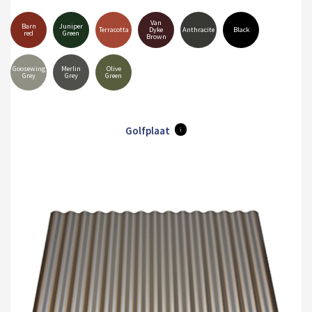
Van
Barn
Juniper
Terracotta
Dyke
Anthracite
Black
red
Green
Brown
Goosewing
Merlin
Olive
Grey
Grey
Green
Golfplaat
i