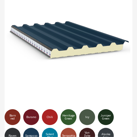
Barn
Herritage
Juniper
Burano
Chili
Ivy
red
Green
Green
Van
Solent
Alaska
Raven
Sargasso
Terracotta
Dyke