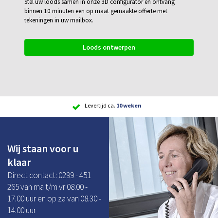
Stel uw loods samen in onze 3D configurator en ontvang
binnen 10 minuten een op maat gemaakte offerte met
tekeningen in uw mailbox.
Loods ontwerpen
Scherpe
prijs
Wij staan voor u
klaar
Direct contact: 0299 - 451
265 van ma t/m vr 08.00 -
17.00 uur en op za van 08.30 -
14.00 uur