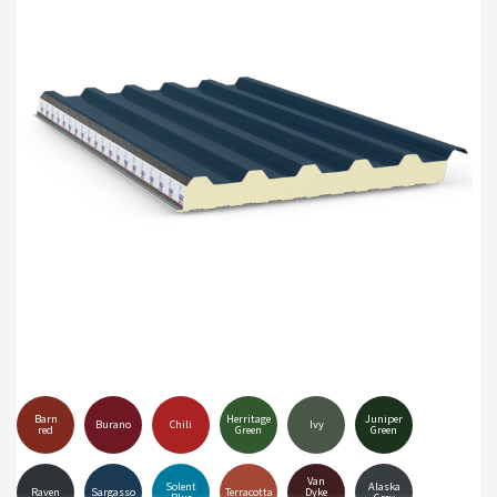
Barn
Herritage
Juniper
Burano
Chili
Ivy
red
Green
Green
Van
Solent
Alaska
Raven
Sargasso
Terracotta
Dyke