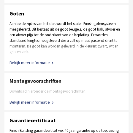
Hörmann deur in andere afmetingen en RAL kleuren
Alle benodigde bevestigingsmiddelen (bouten, moeren,
Stalen loopdeur in andere afmetingen en RAL kleuren
ringen, schroeven, betonschroeven e.d.)
Goten
Aluminium loopdeur in plaats van een stalen loopdeur
Aan beide zijdes van het dak wordt het stalen Finish gotensysteem
Raamkozijnen, vastglas en draaikiep
meegeleverd. Dit bestaat uit de goot beugels, de goot bak, afvoer en
een afvoer pijp tot de onderkant van de beplating. Er worden
standaard lengtes meegeleverd die u zelf op maat passend dient te
Ontvang een op maat gemaakte offerte
monteren. De goot kan worden geleverd in de kleuren: zwart, wit en
grijs en zink.
Bekijk meer informatie
Montagevoorschriften
Download hieronder de montagevoorschriften.
Bekijk meer informatie
Garantiecertificaat
Finish Building garandeert tot wel 40 jaar garantie op de toepassing