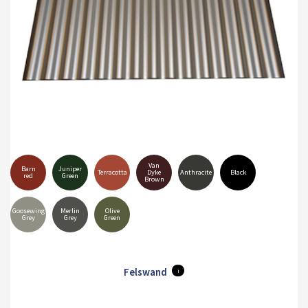
Van
Barn
Juniper
Terracotta
Dyke
Anthracite
Black
red
Green
Brown
Goosewing
Merlin
Olive
Grey
Grey
Green
Felswand
i