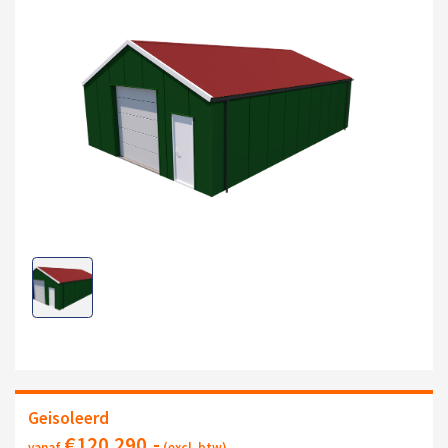
Geisoleerd
€
120.290
,-
vanaf
(excl. btw)