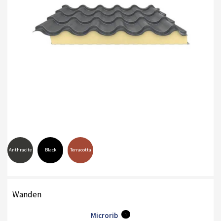
Anthracite
Black
Terracotta
Wanden
Microrib
i