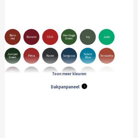
Barn
Herritage
Burano
Chili
Ivy
Jade
red
Green
Juniper
Solent
Petra
Raven
Sargasso
Terracotta
Green
Blue
Van
Alaska
Goosewing
Dyke
Anthracite
Black
Hamiet
Grey
Grey
Brown
Dakpanpaneel
i
Merlin
Mole
Olive
Pure
Maristone
White
Grey
Brown
Green
Grey
Orion
Sirius