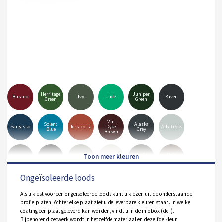
Herritage
Juniper
Burano
Ivy
Jade
Raven
Green
Green
Van
Solent
Alaska
Sargasso
Terracotta
Dyke
Albatross
Blue
Grey
Brown
Goosewing
Merlin
Mole
Anthracite
Black
Hamiet
Grey
Grey
Brown
Ongeïsoleerde loods
Pure
Olive
White
Orion
Sirius
Grey
Green
Als u kiest voor een ongeïsoleerde loods kunt u kiezen uit de onderstaande
profielplaten. Achter elke plaat ziet u de leverbare kleuren staan. In welke
coating een plaat geleverd kan worden, vindt u in de infobox (de I).
Bijbehorend zetwerk wordt in hetzelfde materiaal en dezelfde kleur