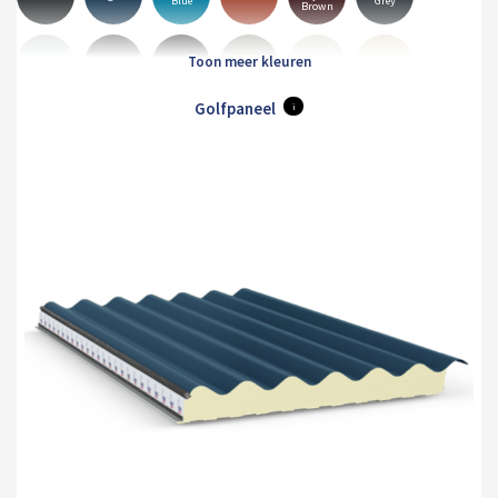
Blue
Grey
Brown
Goosewing
Albatross
Anthracite
Black
Hamiet
Maristone
Grey
Golfpaneel
i
Merlin
Mole
Olive
Pure
White
Orion
Grey
Brown
Green
Grey
Sirius