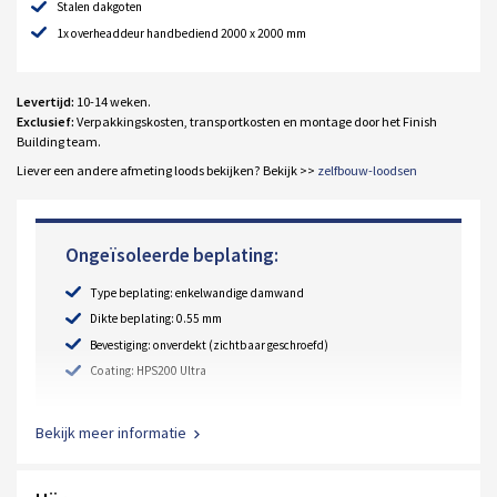
Stalen dakgoten
1x overheaddeur handbediend 2000 x 2000 mm
Levertijd:
10-14 weken.
Exclusief:
Verpakkingskosten, transportkosten en montage door het Finish
Building team.
Liever een andere afmeting loods bekijken? Bekijk >>
zelfbouw-loodsen
Ongeïsoleerde beplating:
Type beplating: enkelwandige damwand
Dikte beplating: 0.55 mm
Bevestiging: onverdekt (zichtbaar geschroefd)
Coating: HPS200 Ultra
Bekijk meer informatie