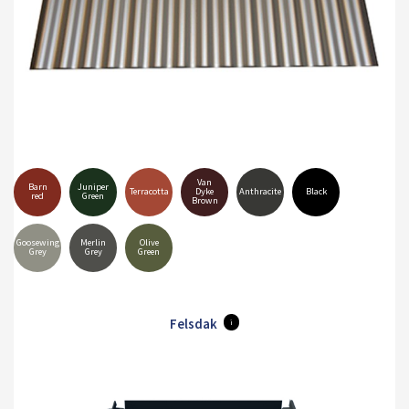
Van
Barn
Juniper
Terracotta
Dyke
Anthracite
Black
red
Green
Brown
Goosewing
Merlin
Olive
Grey
Grey
Green
Felsdak
i