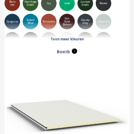
Barn
Herritage
Juniper
Ivy
Jade
Raven
red
Green
Green
Van
Solent
Alaska
Sargasso
Terracotta
Dyke
Albatross
Blue
Grey
Brown
Goosewing
Merlin
Mole
Anthracite
Black
Hamiet
Grey
Grey
Brown
Boxrib
i
Pure
Olive
White
Orion
Sirius
Grey
Green