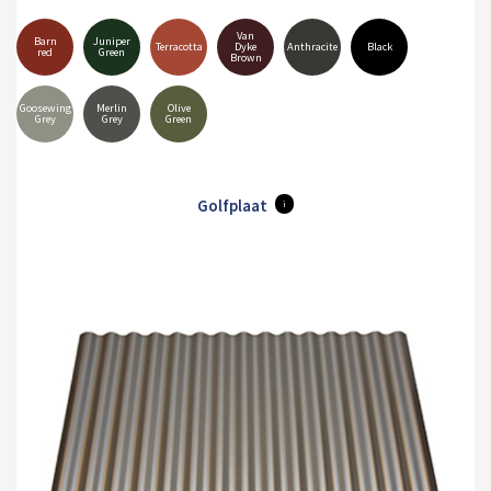
Van
Barn
Juniper
Terracotta
Dyke
Anthracite
Black
red
Green
Brown
Goosewing
Merlin
Olive
Grey
Grey
Green
Golfplaat
i