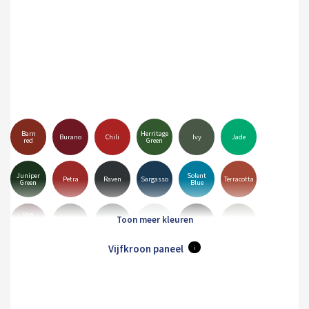
Barn
Herritage
Burano
Chili
Ivy
Jade
red
Green
Juniper
Solent
Petra
Raven
Sargasso
Terracotta
Green
Blue
Van
Matt
Alaska
Goosewing
Dyke
Albatross
Black
Anthracite
Grey
Grey
Brown
Vijfkroon paneel
i
Merlin
Mole
Olive
Pure
Hamiet
Maristone
Grey
Brown
Green
Grey
White
Orion
Sirius