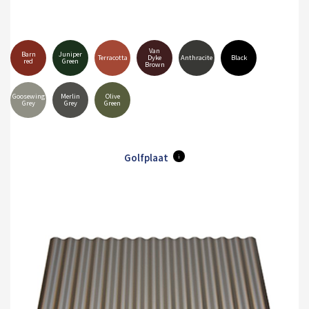
Van
Barn
Juniper
Terracotta
Dyke
Anthracite
Black
red
Green
Brown
Goosewing
Merlin
Olive
Grey
Grey
Green
Golfplaat
i