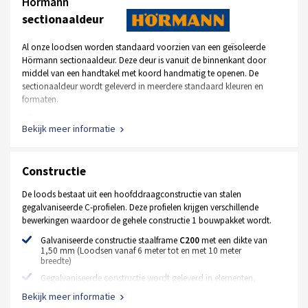
Hörmann
sectionaaldeur
Al onze loodsen worden standaard voorzien van een geïsoleerde
Hörmann sectionaaldeur. Deze deur is vanuit de binnenkant door
middel van een handtakel met koord handmatig te openen. De
sectionaaldeur wordt geleverd in meerdere standaard kleuren en
formaten.
Standaard kleur RAL 9002 wit, RAL 7016 antraciet
Bekijk meer informatie
Afmeting is 2500 mm x 2500 mm
Handbediend, uitgevoerd met een handtakel en koord
Constructie
Uitgevoerd met normaal beslag, inbouwhoogte +- 400 mm
42 mm dik
De loods bestaat uit een hoofddraagconstructie van stalen
gegalvaniseerde C-profielen. Deze profielen krijgen verschillende
Geïsoleerde stalen MZ loopdeur
bewerkingen waardoor de gehele constructie 1 bouwpakket wordt.
Standaard kleur RAL 9002 wit, RAL 7016 antraciet
Galvaniseerde constructie staalframe
C200
met een dikte van
1,50 mm (Loodsen vanaf 6 meter tot en met 10 meter
Afmeting 1000 mm x 2125 mm
breedte)
Extra opties
Gegalvaniseerde constructie wordt geleverd in elementen,
waardoor montage zeer eenvoudig is
Bekijk meer informatie
Elektrische motor met bedieningspaneel en afstandsbediening
Constructie koppelplaten