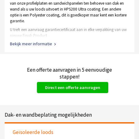
van onze profielplaten en sandwichpanelen ten behoeve van dak en
wand als u uw loods uitvoert in HPS200 Ultra coating. Een andere
optie is een Polyester coating, dit is goedkoper maar kent een kortere
garantie.
U treft een aanvraag garantiecertificaat aan in elke verpakking van uw
nieuwe Finish Product.
Bekijk meer informatie
De staal frame constructie heeft een garantie van 10 jaar op
het materiaal en de verzinking
Een Polyester coating heeft een Tata garantie van 10 jaar
Een HPS200 Ultra coating kent garanties tot wel 40 jaar
Een offerte aanvragen in 5 eenvoudige
Alle soorten deuren hebben een gebruiksgarantie van 1 jaar
stappen!
Direct een offerte aanvragen
Dak- en wandbeplating mogelijkheden
Geïsoleerde loods