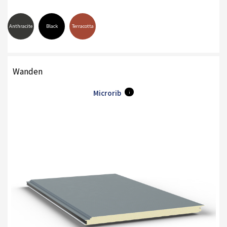
Anthracite
Black
Terracotta
Wanden
Microrib
i