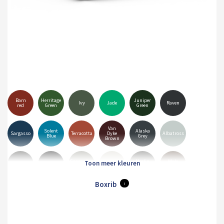
Barn
Herritage
Juniper
Ivy
Jade
Raven
red
Green
Green
Van
Solent
Alaska
Sargasso
Terracotta
Dyke
Albatross
Blue
Grey
Brown
Goosewing
Merlin
Mole
Anthracite
Black
Hamiet
Grey
Grey
Brown
Boxrib
i
Pure
Olive
White
Orion
Sirius
Grey
Green