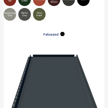
red
Green
Brown
Goosewing
Merlin
Olive
Grey
Grey
Green
Felswand
i