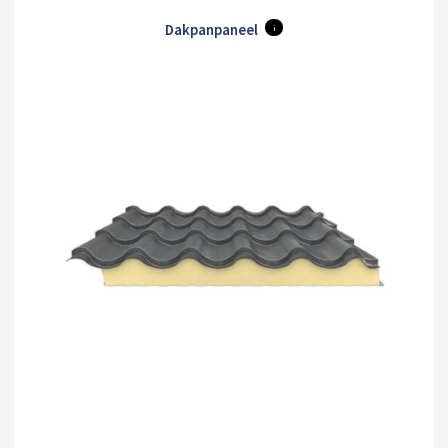
Dakpanpaneel
i
Merlin
Mole
Olive
Pure
Maristone
White
Grey
Brown
Green
Grey
Orion
Sirius