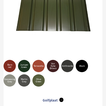
Van
Barn
Juniper
Terracotta
Dyke
Anthracite
Black
red
Green
Brown
Goosewing
Merlin
Olive
Grey
Grey
Green
Golfplaat
i