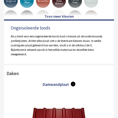
Sargasso
Terracotta
Dyke
Albatross
Blue
Grey
Brown
Goosewing
Merlin
Mole
Anthracite
Black
Hamiet
Grey
Grey
Brown
Ongeïsoleerde loods
Pure
Olive
White
Orion
Sirius
Grey
Green
Als u kiest voor een ongeïsoleerde loods kunt u kiezen uit de onderstaande
profielplaten. Achter elke plaat ziet u de leverbare kleuren staan. In welke
coating een plaat geleverd kan worden, vindt u in de infobox (de I).
Bijbehorend zetwerk wordt in hetzelfde materiaal en dezelfde kleur
meegeleverd.
Daken
Damwandplaat
i