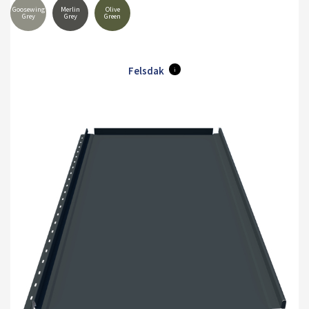
Goosewing
Merlin
Olive
Grey
Grey
Green
Felsdak
i