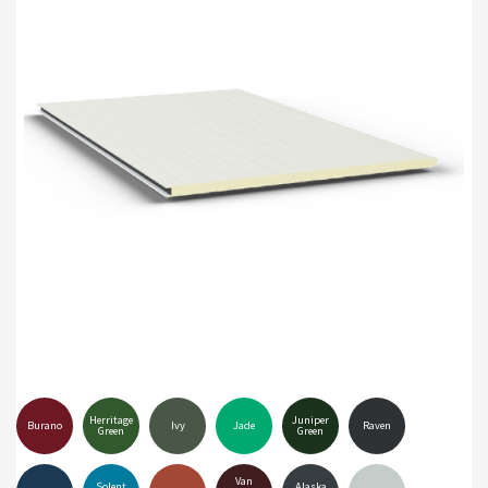
Herritage
Juniper
Burano
Ivy
Jade
Raven
Green
Green
Van
Solent
Alaska