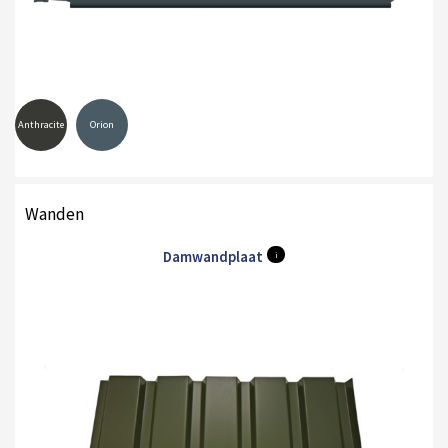
Anthracite
Orion
Wanden
Damwandplaat
i