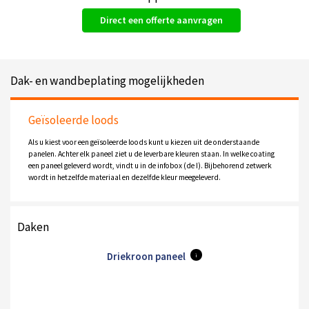
Direct een offerte aanvragen
Dak- en wandbeplating mogelijkheden
Geïsoleerde loods
Als u kiest voor een geïsoleerde loods kunt u kiezen uit de onderstaande
panelen. Achter elk paneel ziet u de leverbare kleuren staan. In welke coating
een paneel geleverd wordt, vindt u in de infobox (de I). Bijbehorend zetwerk
wordt in hetzelfde materiaal en dezelfde kleur meegeleverd.
Daken
Driekroon paneel
i