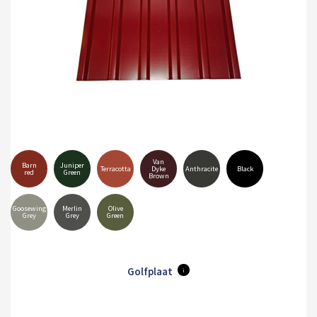
Van
Barn
Juniper
Terracotta
Dyke
Anthracite
Black
red
Green
Brown
Goosewing
Merlin
Olive
Grey
Grey
Green
Golfplaat
i