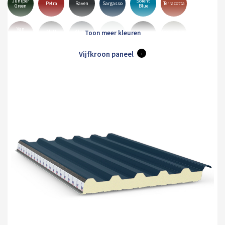
Juniper
Solent
Petra
Raven
Sargasso
Terracotta
Green
Blue
Van
Matt
Alaska
Goosewing
Dyke
Albatross
Black
Anthracite
Grey
Grey
Brown
Vijfkroon paneel
i
Merlin
Mole
Olive
Pure
Hamiet
Maristone
Grey
Brown
Green
Grey
White
Orion
Sirius