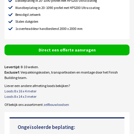
Dakbeplating in 20-1090 profiel met HPS200 Ultra coating
Wandbeplating in 20-1090 profiel met HPS200 Ultra coating
Benodigd zetwerk
Stalen dakgoten
1x overheaddeur handbediend 2000 x 2000 mm
Direct een offerte aanvragen
Levertijd:
8-10 weken.
Exclusief:
Verpakkingskosten, transportkosten en montage door het Finish
Building team.
Liever een andere afmeting loods bekijken?
Loods 8 x 16 x 4 meter
Loods 8 x 14 x 3 meter
Of bekijk ons assortiment
zelfbouwloodsen
Ongeïsoleerde beplating: