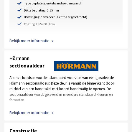
Type beplating: enkelwandige damwand
Dikte beplating: 0.55 mm
Bevestiging: onverdekt (zichtbaar geschroefd)
Coating: HPS200 Ultra
Bekijk meer informatie
Hörmann
sectionaaldeur
Al onze loodsen worden standaard voorzien van een geïsoleerde
Hörmann sectionaaldeur. Deze deur is vanuit de binnenkant door
middel van een handtakel met koord handmatig te openen. De
sectionaaldeur wordt geleverd in meerdere standaard kleuren en
formaten.
Standaard kleur RAL 9002 wit, RAL 7016 antraciet
Bekijk meer informatie
Afmeting is 2500 mm x 2500 mm
Handbediend, uitgevoerd met een handtakel en koord
Constructie
Uitgevoerd met normaal beslag, inbouwhoogte +- 400 mm