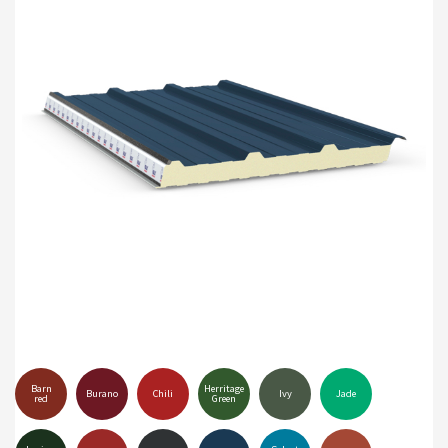
Barn
Herritage
Burano
Chili
Ivy
Jade
red
Green