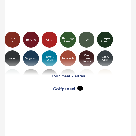
Barn
Herritage
Juniper
Burano
Chili
Ivy
red
Green
Green
Van
Solent
Alaska
Raven
Sargasso
Terracotta
Dyke
Blue
Grey
Brown
Goosewing
Albatross
Anthracite
Black
Hamiet
Maristone
Grey
Golfpaneel
i
Merlin
Mole
Olive
Pure
White
Orion
Grey
Brown
Green
Grey
Sirius