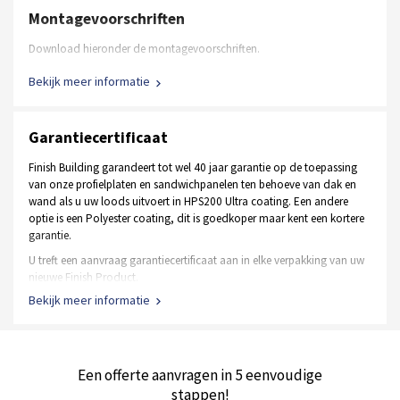
Montagevoorschriften
Download hieronder de montagevoorschriften.
Bekijk meer informatie
Garantiecertificaat
Finish Building garandeert tot wel 40 jaar garantie op de toepassing
van onze profielplaten en sandwichpanelen ten behoeve van dak en
wand als u uw loods uitvoert in HPS200 Ultra coating. Een andere
optie is een Polyester coating, dit is goedkoper maar kent een kortere
garantie.
U treft een aanvraag garantiecertificaat aan in elke verpakking van uw
nieuwe Finish Product.
Bekijk meer informatie
De staal frame constructie heeft een garantie van 10 jaar op
het materiaal en de verzinking
Een Polyester coating heeft een Tata garantie van 10 jaar
Een HPS200 Ultra coating kent garanties tot wel 40 jaar
Een offerte aanvragen in 5 eenvoudige
Alle soorten deuren hebben een gebruiksgarantie van 1 jaar
stappen!