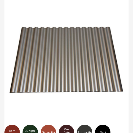
Van
Barn
Juniper
Terracotta
Dyke
Anthracite
Black