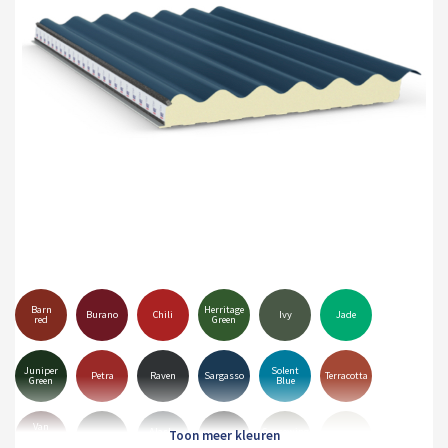
Barn
Herritage
Burano
Chili
Ivy
Jade
red
Green
Juniper
Solent
Petra
Raven
Sargasso
Terracotta
Green
Blue
Van
Alaska
Goosewing
Dyke
Anthracite
Black
Hamiet
Grey
Grey
Brown