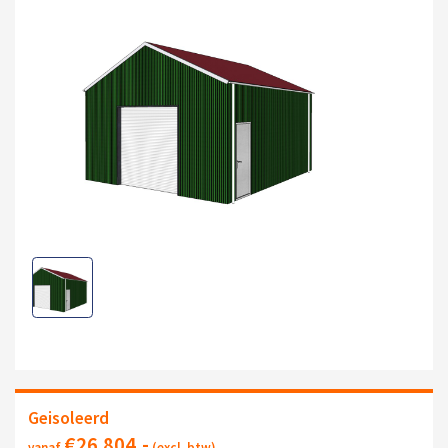
Geisoleerd
€
26.804
,-
vanaf
(excl. btw)