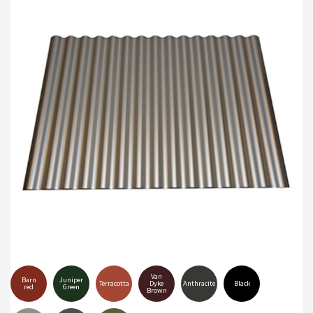
Van
Barn
Juniper
Terracotta
Dyke
Anthracite
Black
red
Green
Brown