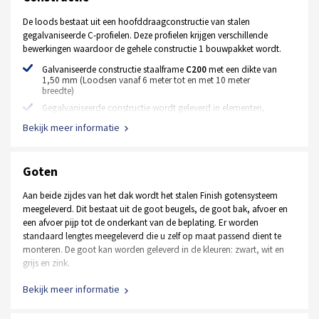
42 mm dik
De loods bestaat uit een hoofddraagconstructie van stalen
gegalvaniseerde C-profielen. Deze profielen krijgen verschillende
Geïsoleerde stalen MZ loopdeur
bewerkingen waardoor de gehele constructie 1 bouwpakket wordt.
Standaard kleur RAL 9002 wit, RAL 7016 antraciet
Galvaniseerde constructie staalframe
C200
met een dikte van
1,50 mm (Loodsen vanaf 6 meter tot en met 10 meter
Afmeting 1000 mm x 2125 mm
breedte)
Extra opties
Gegalvaniseerde constructie wordt geleverd in elementen,
waardoor montage zeer eenvoudig is
Bekijk meer informatie
Elektrische motor met bedieningspaneel en afstandsbediening
Constructie koppelplaten
Hörmann deur in andere afmetingen en RAL kleuren
Alle benodigde bevestigingsmiddelen (bouten, moeren,
Stalen loopdeur in andere afmetingen en RAL kleuren
ringen, schroeven, betonschroeven e.d.)
Goten
Aluminium loopdeur in plaats van een stalen loopdeur
Aan beide zijdes van het dak wordt het stalen Finish gotensysteem
Raamkozijnen, vastglas en draaikiep
meegeleverd. Dit bestaat uit de goot beugels, de goot bak, afvoer en
een afvoer pijp tot de onderkant van de beplating. Er worden
standaard lengtes meegeleverd die u zelf op maat passend dient te
Ontvang een op maat gemaakte offerte
monteren. De goot kan worden geleverd in de kleuren: zwart, wit en
grijs en zink.
Bekijk meer informatie