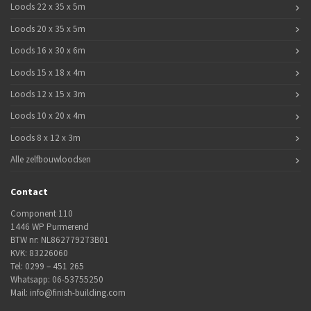
Loods 22 x 35 x 5m
Loods 20 x 35 x 5m
Loods 16 x 30 x 6m
Loods 15 x 18 x 4m
Loods 12 x 15 x 3m
Loods 10 x 20 x 4m
Loods 8 x 12 x 3m
Alle zelfbouwloodsen
Contact
Component 110
1446 WP Purmerend
BTW nr: NL862779273B01
KVK: 83226060
Tel:
0299 – 451 265
Whatsapp:
06-53755250
Mail:
info@finish-building.com