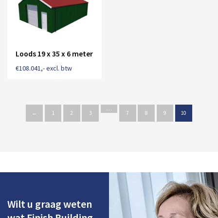
Loods 19 x 35 x 6 meter
€
108.041
,- excl. btw
…
←
1
2
3
7
8
9
10
Wilt u graag weten
wat Finish Building