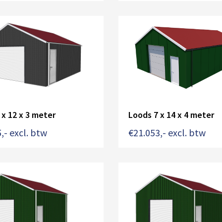
 x 12 x 3 meter
Loods 7 x 14 x 4 meter
5
,- excl. btw
€
21.053
,- excl. btw