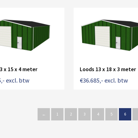
3 x 15 x 4 meter
Loods 13 x 18 x 3 meter
5
,- excl. btw
€
36.685
,- excl. btw
←
1
2
3
4
5
6