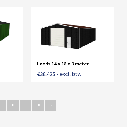
Loods 14 x 18 x 3 meter
€
38.425
,- excl. btw
7
8
9
10
→