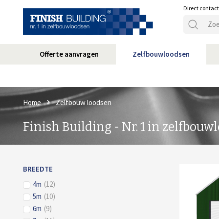
Direct contac
Offerte aanvragen
Zelfbouwloodsen
Home
Zelfbouw loodsen
Finish Building - Nr. 1 in zelfbou
BREEDTE
4m
(12)
5m
(10)
6m
(9)