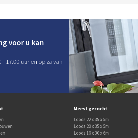
ng voor u kan
0 - 17.00 uur en op za van
nt
Meest gezocht
en
Loods 22 x 35 x 5m
 bouwen
Loods 20 x 35 x 5m
wen
Loods 16 x 30 x 6m