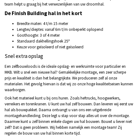
team helpt u graag bij het verwezenlijken van uw droomhal.
De Finish Building hal in het kort
Breedte maten: 4 t/m 15 meter
Lengtes/dieptes: vanaf 6m t/m onbeperkt oplopend
Goothoogte: 3 of 4 meter
Standaard dakhellingshoek 25º
Keuze voor geïsoleerd of niet geïsoleerd
Snel extra opslag
Een zelfbouwloods is de ideale opslag- en werkruimte voor particulier en
MKB. Wilt u snel een nieuwe hal? Gemakkelijke montage, een zeer scherpe
prijs en kwaliteit is dan het belangrijkste. We produceren zelf al onze
materialen. Het gevolg hiervan is dat wij zo onze hoge kwaliteitseisen kunnen
waarborgen.
Ook het materieel kunt u bij ons huren. Zoals heftrucks, hoogwerkers,
verreikers en torenkranen. U kunt uw hal zelf bouwen. Dan leveren wij eerst uw
hal als bouwpakket. Daarna ontvangt u van ons een uitgebreide
montagehandleiding. Deze legt u stap voor stap alles uit over de montage.
Daarmee kunt u zelf binnen enkele dagen uw hal bouwen. Bouwt u liever niet
zelf? Dat is geen probleem. Wij hebben namelijk een montage team! Zij
regelen de bouw van uw hal binnen korte tijd.