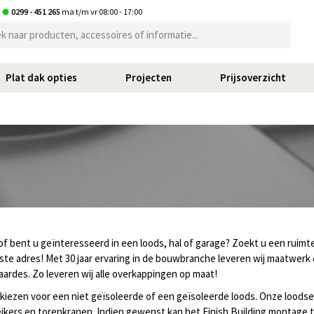
t
0299 - 451 265
ma t/m vr 08:00 - 17:00
Plat dak opties
Projecten
Prijsoverzicht
f bent u geïnteresseerd in een loods, hal of garage? Zoekt u een ruimt
iste adres! Met 30 jaar ervaring in de bouwbranche leveren wij maatwerk 
aardes. Zo leveren wij alle overkappingen op maat!
 kiezen voor een niet geïsoleerde of een geïsoleerde loods. Onze loods
eikers en torenkranen. Indien gewenst kan het Finish Building montage