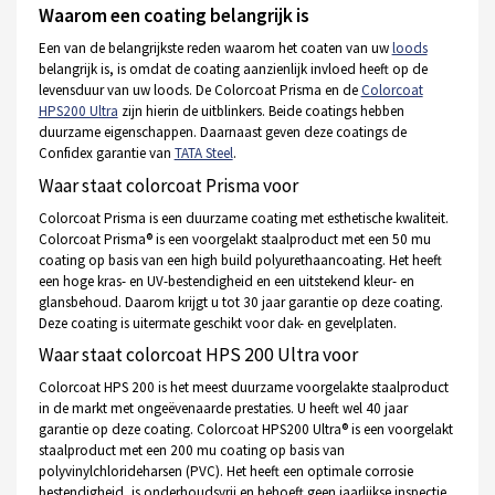
Waarom een coating belangrijk is
Een van de belangrijkste reden waarom het coaten van uw
loods
belangrijk is, is omdat de coating aanzienlijk invloed heeft op de
levensduur van uw loods. De Colorcoat Prisma en de
Colorcoat
HPS200 Ultra
zijn hierin de uitblinkers. Beide coatings hebben
duurzame eigenschappen. Daarnaast geven deze coatings de
Confidex garantie van
TATA Steel
.
Waar staat colorcoat Prisma voor
Colorcoat Prisma is een duurzame coating met esthetische kwaliteit.
Colorcoat Prisma® is een voorgelakt staalproduct met een 50 mu
coating op basis van een high build polyurethaancoating. Het heeft
een hoge kras- en UV-bestendigheid en een uitstekend kleur- en
glansbehoud. Daarom krijgt u tot 30 jaar garantie op deze coating.
Deze coating is uitermate geschikt voor dak- en gevelplaten.
Waar staat colorcoat HPS 200 Ultra voor
Colorcoat HPS 200 is het meest duurzame voorgelakte staalproduct
in de markt met ongeëvenaarde prestaties. U heeft wel 40 jaar
garantie op deze coating. Colorcoat HPS200 Ultra® is een voorgelakt
staalproduct met een 200 mu coating op basis van
polyvinylchlorideharsen (PVC). Het heeft een optimale corrosie
bestendigheid, is onderhoudsvrij en behoeft geen jaarlijkse inspectie.