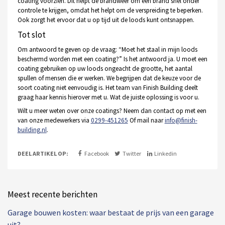
coating voorzien. Dit helpt de brandweer om een brand snel onder
controle te krijgen, omdat het helpt om de verspreiding te beperken.
Ook zorgt het ervoor dat u op tijd uit de loods kunt ontsnappen.
Tot slot
Om antwoord te geven op de vraag: “Moet het staal in mijn loods
beschermd worden met een coating?” Is het antwoord ja. U moet een
coating gebruiken op uw loods ongeacht de grootte, het aantal
spullen of mensen die er werken. We begrijpen dat de keuze voor de
soort coating niet eenvoudig is. Het team van Finish Building deelt
graag haar kennis hierover met u. Wat de juiste oplossing is voor u.
Wilt u meer weten over onze coatings? Neem dan contact op met een
van onze medewerkers via
0299-451265
Of mail naar
info@finish-
building.nl
.
DEEL ARTIKEL OP:
Facebook
Twitter
Linkedin
Meest recente berichten
Garage bouwen kosten: waar bestaat de prijs van een garage
uit?