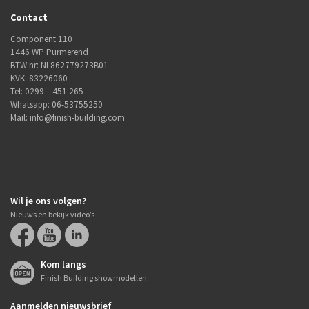
Contact
Component 110
1446 WP Purmerend
BTW nr: NL862779273B01
KVK: 83226060
Tel:
0299 – 451 265
Whatsapp:
06-53755250
Mail:
info@finish-building.com
Wil je ons volgen?
Nieuws en bekijk video’s
Kom langs
Finish Building showmodellen
Aanmelden nieuwsbrief