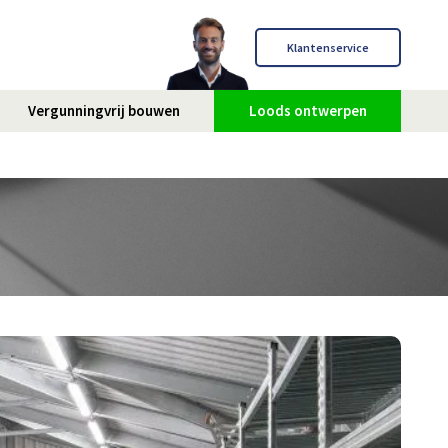
Klantenservice
Vergunningvrij bouwen
Loods ontwerpen