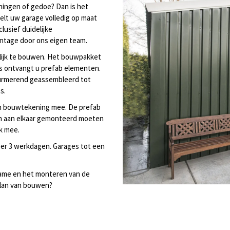
ningen of gedoe? Dan is het
elt uw garage volledig op maat
lusief duidelijke
ntage door ons eigen team.
elijk te bouwen. Het bouwpakket
ts ontvangt u prefab elementen.
 Purmerend geassembleerd tot
s.
en bouwtekening mee. De prefab
n aan elkaar gemonteerd moeten
k mee.
er 3 werkdagen. Garages tot een
rame en het monteren van de
plan van bouwen?