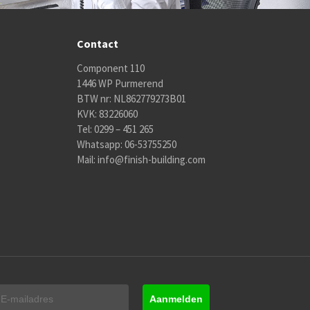
Contact
Component 110
1446 WP Purmerend
BTW nr: NL862779273B01
KVK: 83226060
Tel:
0299 – 451 265
Whatsapp:
06-53755250
Mail:
info@finish-building.com
Aanmelden