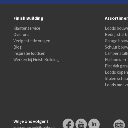
Finish Building
Assortime
Klantenservice
Loods bouw
Over ons
Bedrijfshal
Veelgestelde vragen
Garage bou
Blog
Schuur bou
Inspiratie loodsen
Camper stall
Werken bij Finish Building
Hal bouwen
Plat dak gar
Loods kopen
Stalen schuu
Loods met z
Wil je ons volgen?
Nieuws en bekijk video’s