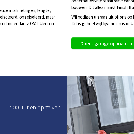
onderhoudsvrije staalframe constr
bouwen. Dit alles maakt Finish B
euze in afmetingen, lengte,
eisoleerd, ongeisoleerd, maar
Wij nodigen u graag uit bij ons o
n uit meer dan 20 RAL kleuren.
Dit is geheel vrijblijvend en is oo
Direct garage op maat o
0 - 17.00 uur en op za van