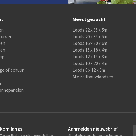
nt
Meest gezocht
en
Loods 22 x 35 x 5m
 bouwen
Loods 20 x 35 x 5m
wen
Loods 16 x 30 x 6m
wen
Loods 15 x 18 x 4m
ing
Loods 12 x 15 x 3m
Loods 10 x 20 x 4m
age of schuur
Loods 8 x 12 x 3m
Alle zelfbouwloodsen
r
onnepanelen
Kom langs
Aanmelden nieuwsbrief
Finish Building showmodellen
Altijd als eerste op de hoogte