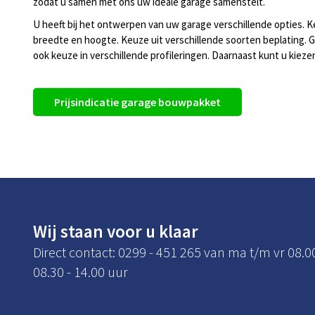
zodat u samen met ons uw ideale garage samenstelt.
U heeft bij het ontwerpen van uw garage verschillende opties. K
breedte en hoogte. Keuze uit verschillende soorten beplating. G
ook keuze in verschillende profileringen. Daarnaast kunt u kieze
Prijsindicatie garage bouwpakket
Wij staan voor u klaar
Direct contact: 0299 - 451 265 van ma t/m vr 08.0
08.30 - 14.00 uur