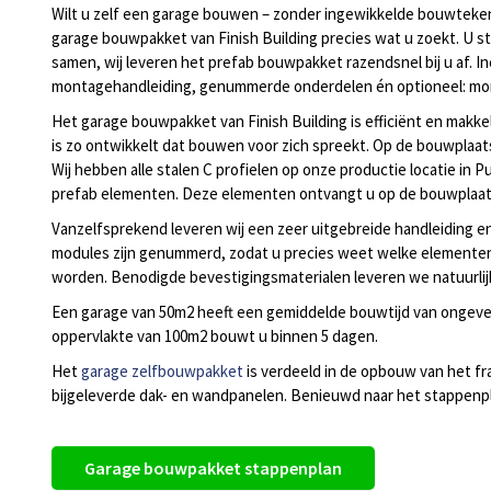
Wilt u zelf een garage bouwen – zonder ingewikkelde bouwteke
garage bouwpakket van Finish Building precies wat u zoekt. U st
samen, wij leveren het prefab bouwpakket razendsnel bij u af. Inc
montagehandleiding, genummerde onderdelen én optioneel: mo
Het garage bouwpakket van Finish Building is efficiënt en makk
is zo ontwikkelt dat bouwen voor zich spreekt. Op de bouwplaa
Wij hebben alle stalen C profielen op onze productie locatie in
prefab elementen. Deze elementen ontvangt u op de bouwplaat
Vanzelfsprekend leveren wij een zeer uitgebreide handleiding 
modules zijn genummerd, zodat u precies weet welke elemente
worden. Benodigde bevestigingsmaterialen leveren we natuurlij
Een garage van 50m2 heeft een gemiddelde bouwtijd van ongeve
oppervlakte van 100m2 bouwt u binnen 5 dagen.
Het
garage zelfbouwpakket
is verdeeld in de opbouw van het f
bijgeleverde dak- en wandpanelen. Benieuwd naar het stappen
Garage bouwpakket stappenplan