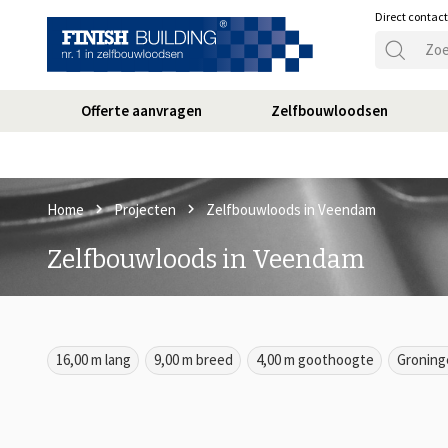
Direct contac
Offerte aanvragen
Zelfbouwloodsen
Home
Projecten
Zelfbouwloods in Veendam
Zelfbouwloods in Veendam
16,00 m lang
9,00 m breed
4,00 m goothoogte
Groning