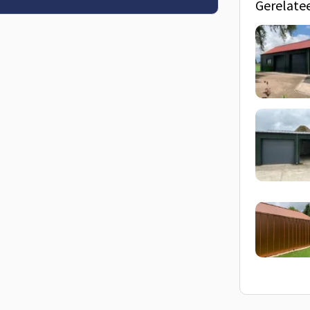
Gerelate
jaarlijkse inspectie is er nauwelijks
n jaren mee zonder grote extra kosten.