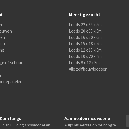
nt
Meest gezocht
en
Loods 22 x 35 x 5m
 bouwen
Loods 20 x 35 x 5m
wen
Loods 16 x 30 x 6m
wen
Loods 15 x 18 x 4m
ing
Loods 12 x 15 x 3m
Loods 10 x 20 x 4m
age of schuur
Loods 8 x 12 x 3m
Alle zelfbouwloodsen
r
onnepanelen
Kom langs
Aanmelden nieuwsbrief
Finish Building showmodellen
Altijd als eerste op de hoogte