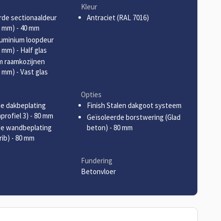
Kleur
rde sectionaaldeur
Antraciet (RAL 7016)
 mm) - 40 mm
luminium loopdeur
 mm) - Half glas
m raamkozijnen
 mm) - Vast glas
Opties
e dakbeplating
Finish Stalen dakgoot systeem
profiel 3) - 80 mm
Geïsoleerde borstwering (Glad
de wandbeplating
beton) - 80 mm
rib) - 80 mm
Fundering
Betonvloer