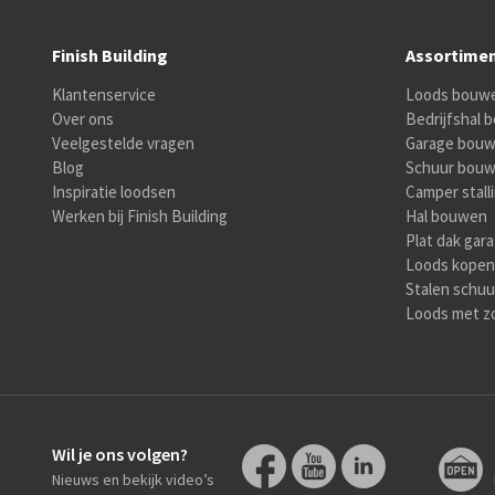
Finish Building
Assortime
Klantenservice
Loods bouw
Over ons
Bedrijfshal
Veelgestelde vragen
Garage bou
Blog
Schuur bou
Inspiratie loodsen
Camper stall
Werken bij Finish Building
Hal bouwen
Plat dak gar
Loods kopen
Stalen schuu
Loods met z
Wil je ons volgen?
Nieuws en bekijk video’s