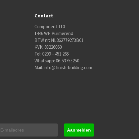
Contact
Component 110
1446 WP Purmerend
BTW nr: NL862779273B01
KVK: 83226060
Tel:
0299 – 451 265
Whatsapp:
06-53755250
Mail:
info@finish-building.com
Aanmelden