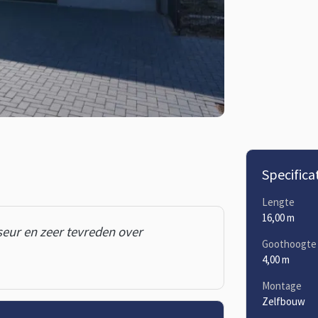
Specifica
Lengte
16,00 m
seur en zeer tevreden over
Goothoogte
4,00 m
Montage
Zelfbouw