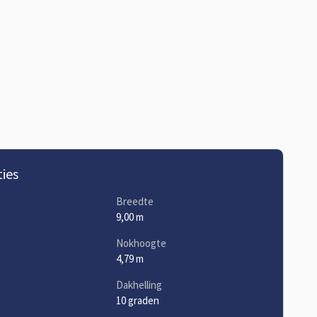
ties
Breedte
9,00 m
Nokhoogte
4,79 m
Dakhelling
10 graden