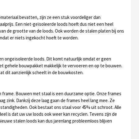
materiaal bevatten, zijn ze een stuk voordeliger dan
aalprijs. Een niet-geïsoleerde loods hoeft dus niet een heel
jk van de grootte van de loods. Ook worden de stalen platen bij ons
omdat er niets ingekocht hoeft te worden.
een ongeïsoleerde loods. Dit komt natuurlijk omdat er geen
s het gehele bouwpakket makkelijk te vervoeren en op te bouwen.
dat dit aanzienlijk scheelt in de bouwkosten.
 frame. Bouwen met staal is een duurzame optie. Onze frames
ag zink. Dankzij deze laag gaan de frames heel lang mee. Ze
standigheden. Ook bestaat ons staal voor 45% uit schroot. Alle
eel is dat uw uw loods ook weer kan recyclen. Tevens zijn de
ieuwe stalen loods kan dus jarenlang probleemloos blijven