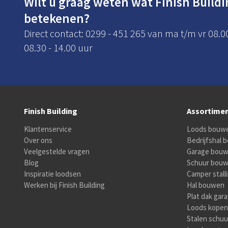
Wilt u graag weten wat Finish Buildi
betekenen?
Direct contact: 0299 - 451 265 van ma t/m vr 08.0
08.30 - 14.00 uur
Finish Building
Assortime
Klantenservice
Loods bouw
Over ons
Bedrijfshal
Veelgestelde vragen
Garage bou
Blog
Schuur bou
Inspiratie loodsen
Camper stall
Werken bij Finish Building
Hal bouwen
Plat dak gar
Loods kopen
Stalen schuu