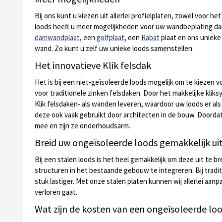
Bij ons kunt u kiezen uit allerlei profielplaten, zowel voor h
loods heeft u meer mogelijkheden voor uw wandbeplating dan 
damwandplaat
, een
golfplaat
, een
Rabat
plaat en ons uniek
wand. Zo kunt u zelf uw unieke loods samenstellen.
Het innovatieve Klik felsdak
Het is bij een niet-geïsoleerde loods mogelijk om te kiezen 
voor traditionele zinken felsdaken. Door het makkelijke kli
Klik felsdaken- als wanden leveren, waardoor uw loods er al
deze ook vaak gebruikt door architecten in de bouw. Doordat
mee en zijn ze onderhoudsarm.
Breid uw ongeïsoleerde loods gemakkelijk ui
Bij een stalen loods is het heel gemakkelijk om deze uit te 
structuren in het bestaande gebouw te integreren. Bij tradi
stuk lastiger. Met onze stalen platen kunnen wij allerlei aa
verloren gaat.
Wat zijn de kosten van een ongeïsoleerde lo