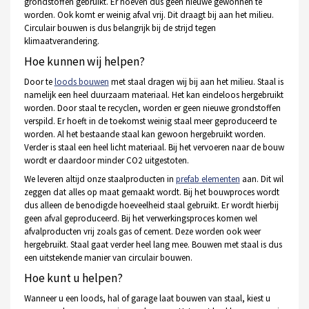
grondstoffen gebruikt. Er hoeven dus geen nieuwe gewonnen te
worden. Ook komt er weinig afval vrij. Dit draagt bij aan het milieu.
Circulair bouwen is dus belangrijk bij de strijd tegen
klimaatverandering.
Hoe kunnen wij helpen?
Door te
loods bouwen
met staal dragen wij bij aan het milieu. Staal is
namelijk een heel duurzaam materiaal. Het kan eindeloos hergebruikt
worden. Door staal te recyclen, worden er geen nieuwe grondstoffen
verspild. Er hoeft in de toekomst weinig staal meer geproduceerd te
worden. Al het bestaande staal kan gewoon hergebruikt worden.
Verder is staal een heel licht materiaal. Bij het vervoeren naar de bouw
wordt er daardoor minder CO2 uitgestoten.
We leveren altijd onze staalproducten in
prefab elementen
aan. Dit wil
zeggen dat alles op maat gemaakt wordt. Bij het bouwproces wordt
dus alleen de benodigde hoeveelheid staal gebruikt. Er wordt hierbij
geen afval geproduceerd. Bij het verwerkingsproces komen wel
afvalproducten vrij zoals gas of cement. Deze worden ook weer
hergebruikt. Staal gaat verder heel lang mee. Bouwen met staal is dus
een uitstekende manier van circulair bouwen.
Hoe kunt u helpen?
Wanneer u een loods, hal of garage laat bouwen van staal, kiest u