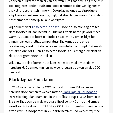
voor een duurzame manier van bouwen. Het gaat heel lang mee en is
ook nog eens onderhoudsarm. Voor u komen er dus weinig kosten
bij. Het is roest- en schimmelvrij. Doordat we onze staalproducten
altijd leveren met een coating, blijft het staal langer mooi. De coating
beschermt het namelijk bij alle weertypes.
Wij bouwen veel
geïsoleerde loodsen
. Door de isolatielaag dragen
deze loodsen bij aan het milieu. Die laag zorgt namelijk voor meer
warmte. Daardoor hoeft u minder te stoken. ‘s Zomers blijft het
binnen juist een prettige temperatuur. Dit komt doordat de
isolatielaag voorkomt dat er te veel warmte binnendringt. Dat maakt
een airco onnodig. Een geïsoleerde loods is dus energie-efficiënt en
daardoor goed voor het milieu.
Wilt u uw loods afbreken? Dat kan! Dan worden alle materialen
hergebruikt. Daarmee kunnen we weer circulair bouwen en dus CO2
neutraal.
Black Jaguar Foundation
In 2030 willen wij volledig CO2 neutraal bouwen. Dit willen we
bereiken door samen te werken met de
Black Jaguar Foundation
.
Deze stichting plant namens Finish Profiles Group 11.625 bomen in
Brazilië. Dit doen ze in de Araguaia Biodiverisity Corridor. Hiermee
wordt een totaal van 1.708.806 kg CO2 uitstoot geabsorbeerd uit de
atmosfeer. Dit hoopt men in 26 jaar te bereiken. Zo werken wij mee